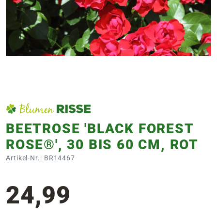
e
 Öffnungszeiten
 Öffnungszeiten
n
en
BEETROSE 'BLACK FOREST
ROSE®', 30 BIS 60 CM, ROT
Artikel-Nr.: BR14467
24,99