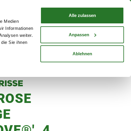
nd mit Wunschlieferdatum
WARENKORB
Warenkorb schließen
Alle zulassen
le Medien
Mein Konto
Standorte
ir Informationen
Anmelden
Anpassen
Analysen weiter.
die Sie ihnen
cheine
Karriere
Ablehnen
ROSE
GE
VE®', 4