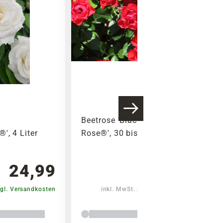
Beetrose 'Black Forest
', 4 Liter
Rose®', 30 bis 60 cm, rot
24,99
24,99
gl. Versandkosten
inkl. MwSt.
zzgl. Versandkosten