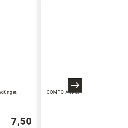
Warenkorb lädt
dünger,
COMPO Anwachs-Turbo
7,50
4,99