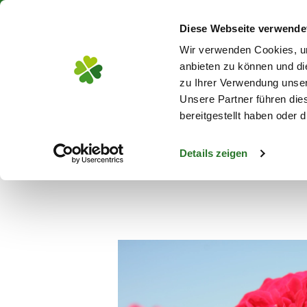
Über 130 Standorte in De
Diese Webseite verwende
Zum Hauptinhalt
Wir verwenden Cookies, um
anbieten zu können und di
zu Ihrer Verwendung unser
Unsere Partner führen die
Blumen
Pflanz
bereitgestellt haben oder
Details zeigen
Pflanzen
Rosen
Beetrosen
Beetrose 
s