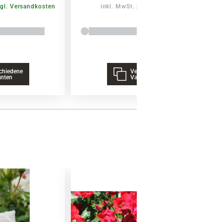
gl. Versandkosten
inkl. MwSt.
zzgl. Versandkosten
chiedene
Verschiedene
anten
Varianten