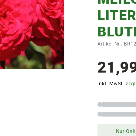
LITER
BLUT
Artikel-Nr.: BR1
21,9
inkl. MwSt.
zzgl
Nur Onli