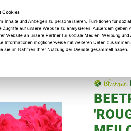
utschland
Qualität seit über 50 Jahren
Blumenversa
t Cookies
 Inhalte und Anzeigen zu personalisieren, Funktionen für sozia
e Zugriffe auf unsere Website zu analysieren. Außerdem geben w
er Website an unsere Partner für soziale Medien, Werbung und 
se Informationen möglicherweise mit weiteren Daten zusammen, 
en
Garten
Aktuelles
Ratgeber
Guts
 die sie im Rahmen Ihrer Nutzung der Dienste gesammelt haben.
'Rouge Meilove®', 4 Liter Topf, blutrot
BEET
'ROU
MEILO