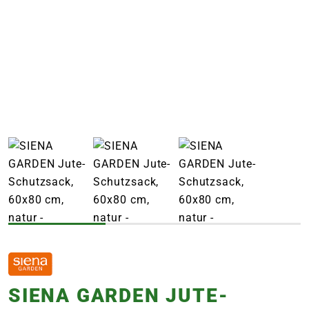
e
 Öffnungszeiten
 Öffnungszeiten
n
en
SIENA GARDEN JUTE-