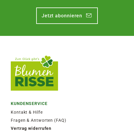
FOLGENDE VERSANDKOSTEN
Jetzt abonnieren
KÖNNEN ENTSTEHEN
PAKETVERSAND
6,95€
für Standardpakete (z.B.Dünger oder
Zubehör)
7,95€
für größere Pakete (z.B. Pflanzen oder
Erde)
SPERRGUTVERSAND
14,95€
KUNDENSERVICE
SPEDITIONSVERSAND
Kontakt & Hilfe
29,95€
Fragen & Antworten (FAQ)
Vertrag widerrufen