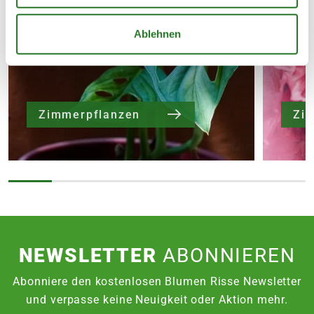
Ablehnen
Bitte beachte das Pflanzen nicht vor
Wochenenden oder Feiertagen verschickt
werden, um lange Standzeiten zu vermeiden.
Zimmerpflanzen
Zie
Lieferhinweise
NEWSLETTER
ABONNIEREN
Abonniere den kostenlosen Blumen Risse Newsletter
und verpasse keine Neuigkeit oder Aktion mehr.