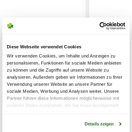
KÖNNEN ENTSTEHEN
PAKETVERSAND
6,95€
für Standardpakete (z.B.Dünger oder
Zubehör)
7,95€
für größere Pakete (z.B. Pflanzen oder
Diese Webseite verwendet Cookies
Bio-Jungpflanze Cherry
Bio-Jungpflanz
Erde)
Wir verwenden Cookies, um Inhalte und Anzeigen zu
Tomate 'Trixi', 12 cm Topf
Fleischtomate 
personalisieren, Funktionen für soziale Medien anbieten
Krimm', 7 cm Er
SPERRGUTVERSAND
zu können und die Zugriffe auf unsere Website zu
14,95€
4,99
4,99
analysieren. Außerdem geben wir Informationen zu Ihrer
Verwendung unserer Website an unsere Partner für
inkl. MwSt.
zzgl. Versandkosten
inkl. MwSt.
zzgl. V
soziale Medien, Werbung und Analysen weiter. Unsere
SPEDITIONSVERSAND
Partner führen diese Informationen möglicherweise mit
29,95€
weiteren Daten zusammen, die Sie ihnen bereitgestellt
haben oder die sie im Rahmen Ihrer Nutzung der Dienste
Warenkorb lädt
gesammelt haben.
Details zeigen