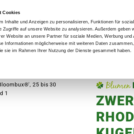
utschland
Qualität seit über 50 Jahren
Blumenversa
t Cookies
 Inhalte und Anzeigen zu personalisieren, Funktionen für sozia
e Zugriffe auf unsere Website zu analysieren. Außerdem geben w
er Website an unsere Partner für soziale Medien, Werbung und 
se Informationen möglicherweise mit weiteren Daten zusammen, 
en
Garten
Aktuelles
Ratgeber
Guts
 die sie im Rahmen Ihrer Nutzung der Dienste gesammelt haben.
g-Rhododendron-Kugel 'Bloombux®', 25 bis 30 cm
ZWER
RHOD
KUGE