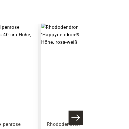
Insektenfreundlich
Alpenrose
Rhododendron Alpenrose