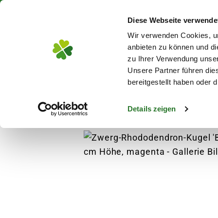
Über 130 Standorte in De
Diese Webseite verwende
Zum Hauptinhalt
Wir verwenden Cookies, um
anbieten zu können und di
zu Ihrer Verwendung unser
Unsere Partner führen die
Blumen
Pflanz
bereitgestellt haben oder
Details zeigen
Pflanzen
Gehölze
Laubgehölze
Zwer
s