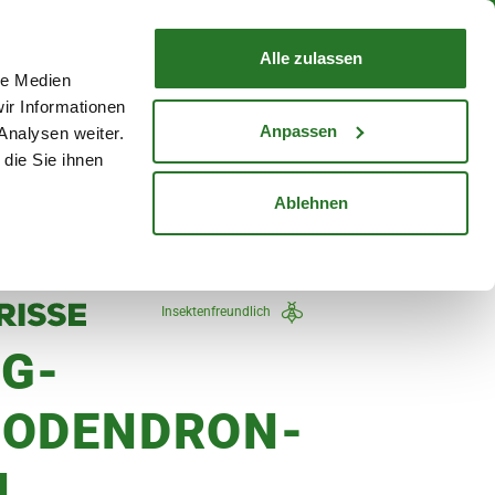
nd mit Wunschlieferdatum
WARENKORB
Warenkorb schließen
Alle zulassen
le Medien
Mein Konto
Standorte
ir Informationen
Anmelden
Anpassen
Analysen weiter.
die Sie ihnen
cheine
Karriere
Ablehnen
 Höhe, magenta
Insektenfreundlich
G-
ODENDRON-
L