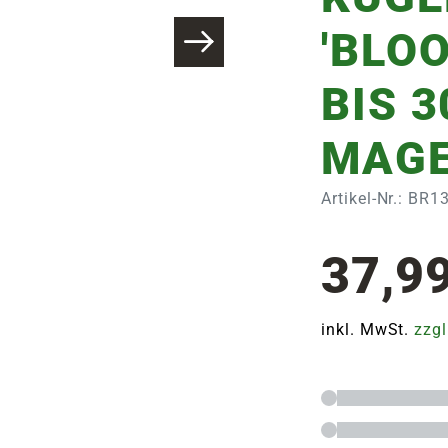
'BLO
BIS 
MAG
Artikel-Nr.: BR1
37,9
inkl. MwSt.
zzgl