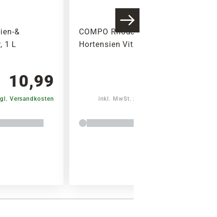
ien-&
COMPO Rhododendren &
, 1 L
Hortensien Vitaldünger, 1 kg
10,99
14,99
gl. Versandkosten
inkl. MwSt.
zzgl. Versandkosten