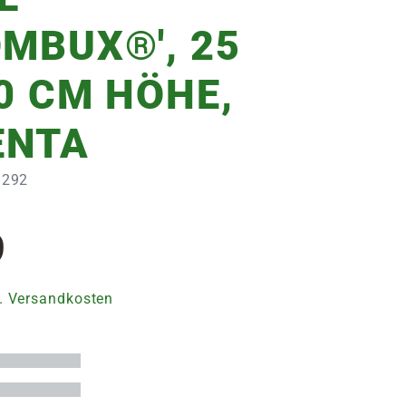
OMBUX®', 25
30 CM HÖHE,
ENTA
3292
9
. Versandkosten