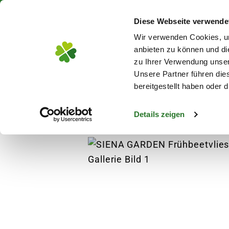
Über 130 Standorte in De
Diese Webseite verwende
Zum Hauptinhalt
Wir verwenden Cookies, um
anbieten zu können und di
zu Ihrer Verwendung unser
Unsere Partner führen die
Blumen
Pflanz
bereitgestellt haben oder
Details zeigen
Pflanzen
Gehölze
Blütengehölze
SIE
s