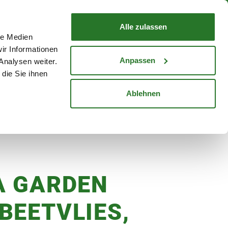
nd mit Wunschlieferdatum
WARENKORB
Warenkorb schließen
Alle zulassen
le Medien
Mein Konto
Standorte
ir Informationen
Anmelden
Anpassen
Analysen weiter.
die Sie ihnen
cheine
Karriere
Ablehnen
A GARDEN
BEETVLIES,