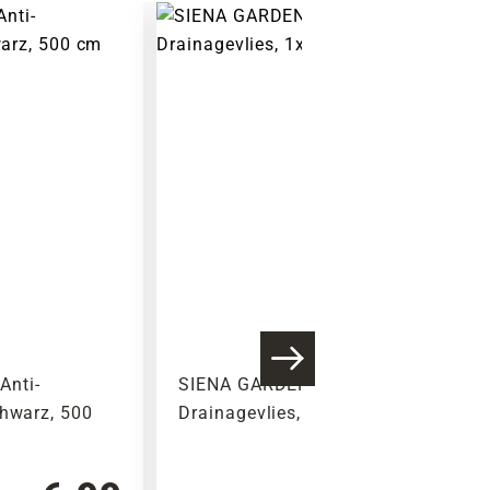
Anti-
SIENA GARDEN Trenn-&
chwarz, 500
Drainagevlies, 1x1 m, weiß