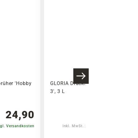
rüher 'Hobby
GLORIA Drucksprüher 'Prima
3', 3 L
24,90
34,99
gl. Versandkosten
inkl. MwSt.
zzgl. Versandkosten