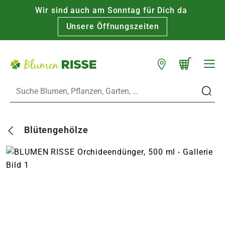
Wir sind auch am Sonntag für Dich da
Warenkorb schließen
WARENKORB
Unsere Öffnungszeiten
Zum Hauptinhalt
Standorte
n
Blütengehölze
es
er
eine