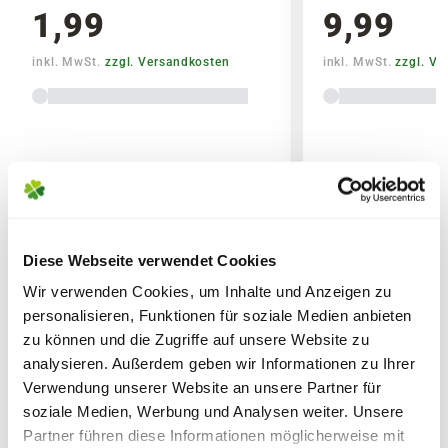
1,99
9,99
Bitte beachte, dass
jede Pflanze ein
Unikat
und somit individuell ist.
inkl. MwSt.
zzgl. Versandkosten
inkl. MwSt.
zzgl. V
Aussehen, Größe, Form und Farbe der
gelieferten Pflanze können daher von der
gezeigten Abbildung abweichen.
Lieferhinweise
Abhängig von der aktuellen Jahreszeit
können ebenfalls die
Blütenstände
und
Reifezeiten
variieren.
Die
Liefergröße
wird zusätzlich durch
Diese Webseite verwendet Cookies
saisonale Formschnitte beeinflusst,
FOLGENDE VERSANDKOSTEN
WEITERE PRODUKTE
Wir verwenden Cookies, um Inhalte und Anzeigen zu
KÖNNEN ENTSTEHEN
welche in den Gärtnereien durchgeführt
personalisieren, Funktionen für soziale Medien anbieten
werden. Die am Produkt angegebene
zu können und die Zugriffe auf unsere Website zu
PAKETVERSAND
Liefergröße entspricht der Höhe ohne
analysieren. Außerdem geben wir Informationen zu Ihrer
6,95€
für Standardpakete (z.B.Dünger oder
Topf oder dem Topfvolumen.
Verwendung unserer Website an unsere Partner für
Zubehör)
soziale Medien, Werbung und Analysen weiter. Unsere
Partner führen diese Informationen möglicherweise mit
7,95€
für größere Pakete (z.B. Pflanzen oder