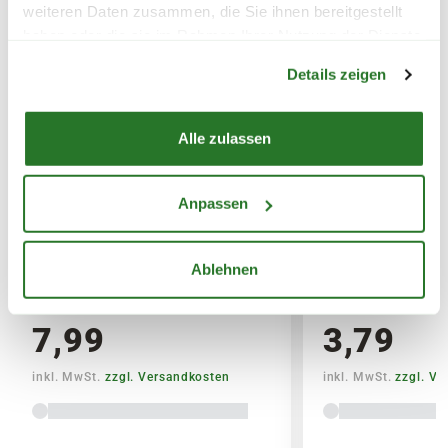
weiteren Daten zusammen, die Sie ihnen bereitgestellt
Erde)
haben oder die sie im Rahmen Ihrer Nutzung der Dienste
Warenkorb lädt
gesammelt haben.
SPERRGUTVERSAND
Details zeigen
14,95€
Alle zulassen
SPEDITIONSVERSAND
29,95€
Anpassen
BLUMEN RISSE Bio-Garten-&
BLUMEN RISSE 
Gemüsedünger
& Palmendünger
Ablehnen
7,99
3,79
inkl. MwSt.
zzgl. Versandkosten
inkl. MwSt.
zzgl. V