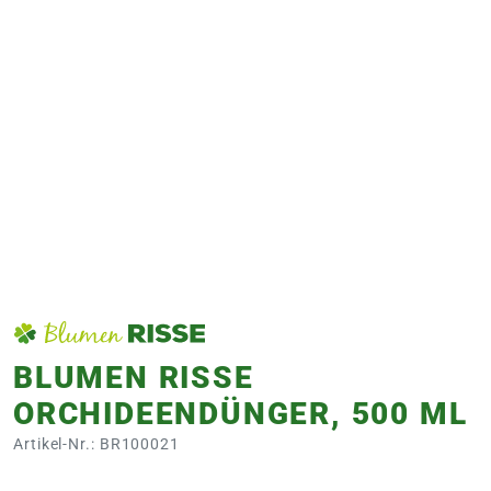
e
 Öffnungszeiten
 Öffnungszeiten
n
en
BLUMEN RISSE
ORCHIDEENDÜNGER, 500 ML
Artikel-Nr.: BR100021