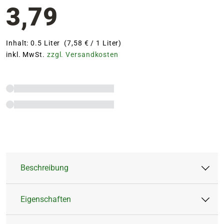
3,79
Inhalt: 0.5 Liter (7,58 € / 1 Liter)
inkl. MwSt.
zzgl. Versandkosten
Beschreibung
Eigenschaften
EG-DÜNGEMITTEL/NPK-Düngerlösung 4+6+6
mit Spurennährstoffen. Für die Anwendung im