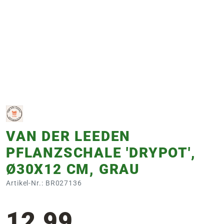
e
 Öffnungszeiten
 Öffnungszeiten
n
en
VAN DER LEEDEN
PFLANZSCHALE 'DRYPOT',
Ø30X12 CM, GRAU
Artikel-Nr.: BR027136
12,99