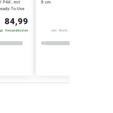
 P4A', mit
8 cm
Ready-To-Use
84,99
5,79
gl. Versandkosten
inkl. MwSt.
zzgl. Versandkosten