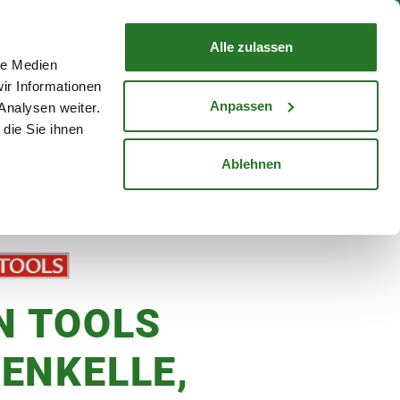
nd mit Wunschlieferdatum
WARENKORB
Warenkorb schließen
Alle zulassen
le Medien
Mein Konto
Standorte
ir Informationen
Anmelden
Anpassen
Analysen weiter.
die Sie ihnen
cheine
Karriere
Ablehnen
N TOOLS
ENKELLE,