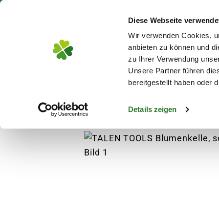
Über 130 Standorte in De
Diese Webseite verwende
Zum Hauptinhalt
Wir verwenden Cookies, um
anbieten zu können und di
zu Ihrer Verwendung unser
Unsere Partner führen die
Blumen
Pflanz
bereitgestellt haben oder
Details zeigen
Pflanzen
Erde
Spezialerden
TALEN T
s