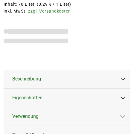
Inhalt: 70 Liter (0,29 € / 1 Liter)
inkl. MwSt.
zzgl. Versandkosten
Beschreibung
Eigenschaften
Entdecke Floragard Floraton 3 – Dein
Allrounder für den Garten und die
Verwendung
Terrarienpflege. Speziell entwickelt, um den
Artikeltyp:
Ton
vielfältigen Anforderungen von
Inhalt:
70 Liter