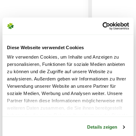
14,95€
SPEDITIONSVERSAND
29,95€
Diese Webseite verwendet Cookies
Wir verwenden Cookies, um Inhalte und Anzeigen zu
FLORAGARD Blähton-
FLORAGARD Blä
personalisieren, Funktionen für soziale Medien anbieten
Tongranulat, 2x25 L
Tongranulat, 2x
zu können und die Zugriffe auf unsere Website zu
29,99
12,99
analysieren. Außerdem geben wir Informationen zu Ihrer
Verwendung unserer Website an unsere Partner für
inkl. MwSt.
zzgl. Versandkosten
inkl. MwSt.
zzgl. V
soziale Medien, Werbung und Analysen weiter. Unsere
Partner führen diese Informationen möglicherweise mit
weiteren Daten zusammen, die Sie ihnen bereitgestellt
haben oder die sie im Rahmen Ihrer Nutzung der Dienste
Warenkorb lädt
gesammelt haben.
Details zeigen