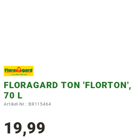
e
 Öffnungszeiten
 Öffnungszeiten
n
en
FLORAGARD TON 'FLORTON',
70 L
Artikel-Nr.: BR115464
19,99