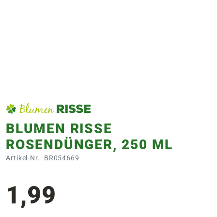
e
 Öffnungszeiten
 Öffnungszeiten
n
en
BLUMEN RISSE
ROSENDÜNGER, 250 ML
Artikel-Nr.: BR054669
1,99