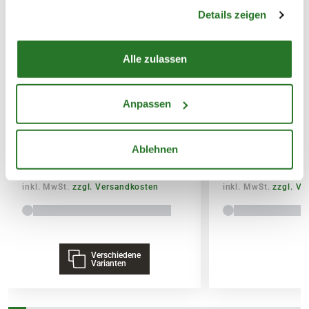
gesammelt haben.
Details zeigen
14,95€
SPEDITIONSVERSAND
Alle zulassen
29,95€
BLUMEN RISSE Bio-Garten-&
BLUMEN RISSE 
Anpassen
Gemüsedünger
& Palmendünger
Ablehnen
7,99
3,79
inkl. MwSt.
zzgl. Versandkosten
inkl. MwSt.
zzgl. V
Verschiedene
Varianten