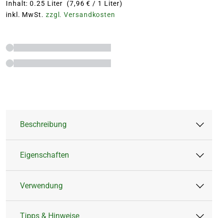
Inhalt: 0.25 Liter (7,96 € / 1 Liter)
inkl. MwSt.
zzgl. Versandkosten
Beschreibung
Eigenschaften
Der BLUMEN RISSE Rosendünger ist optimal
auf die Bedürfnisse aller Rosen abgestimmt
Verwendung
und sorgt für kräftiges Wachstum sowie eine
Artikeltyp:
Flüssigdünger
üppige, langanhaltende Blütenpracht. Die
Inhalt:
250 ml
Tipps & Hinweise
ausgewogene Nährstoffkombination mit allen