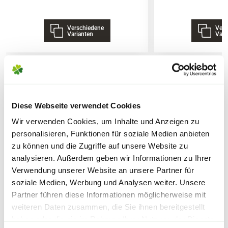
und Pflanzkübel
10 bis 40 mm für Beete und
Verschiedene
Vers
Lieferhinweise
Varianten
Vari
Blumenrabatte
20 bis 60 mm für Gehwege
60 bis 120 mm für Spielflächen und
Nutzflächen
WEITERE PRODUKTE
FOLGENDE VERSANDKOSTEN
Diese Webseite verwendet Cookies
KÖNNEN ENTSTEHEN
Wir verwenden Cookies, um Inhalte und Anzeigen zu
personalisieren, Funktionen für soziale Medien anbieten
PAKETVERSAND
zu können und die Zugriffe auf unsere Website zu
6,95€
für Standardpakete (z.B.Dünger oder
analysieren. Außerdem geben wir Informationen zu Ihrer
Zubehör)
Verwendung unserer Website an unsere Partner für
7,95€
für größere Pakete (z.B. Pflanzen oder
soziale Medien, Werbung und Analysen weiter. Unsere
Partner führen diese Informationen möglicherweise mit
Erde)
weiteren Daten zusammen, die Sie ihnen bereitgestellt
haben oder die sie im Rahmen Ihrer Nutzung der Dienste
SPERRGUTVERSAND
Warenkorb lädt