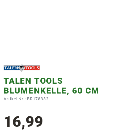
e
 Öffnungszeiten
 Öffnungszeiten
n
en
TALEN TOOLS
BLUMENKELLE, 60 CM
Artikel-Nr.: BR178332
16,99