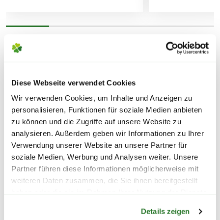
besitzen.
UNTERSCHEIDEN SICH
PINIENRINDE UND
WEITERE PRODUKTE
RINDENMULCH?
FOLGENDE VERSANDKOSTEN
KÖNNEN ENTSTEHEN
Rindenmulch und Pinienrinde bestehen
Diese Webseite verwendet Cookies
aus abgeschälter, zerkleinerter
PAKETVERSAND
Wir verwenden Cookies, um Inhalte und Anzeigen zu
Baumrinde und sind ein Abfallprodukt
personalisieren, Funktionen für soziale Medien anbieten
6,95€
für Standardpakete (z.B.Dünger oder
der Forstwirtschaft. Sie schützen den
zu können und die Zugriffe auf unsere Website zu
Zubehör)
Boden vor Austrocknung und verringern
analysieren. Außerdem geben wir Informationen zu Ihrer
7,95€
für größere Pakete (z.B. Pflanzen oder
das Unkrautwachstum.
Verwendung unserer Website an unsere Partner für
Erde)
soziale Medien, Werbung und Analysen weiter. Unsere
Partner führen diese Informationen möglicherweise mit
Rindenmulch
stammt dabei meist von
SPERRGUTVERSAND
weiteren Daten zusammen, die Sie ihnen bereitgestellt
Fichten und Kiefern, welche auch in
haben oder die sie im Rahmen Ihrer Nutzung der Dienste
14,95€
deutschen Wäldern zu finden sind.
Warenkorb lädt
gesammelt haben.
Pinienrinde
hingegen stammt
Details zeigen