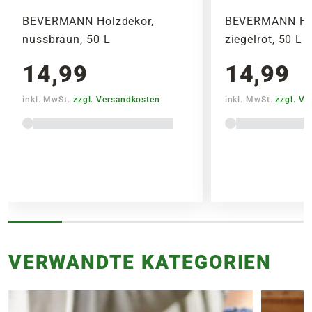
BEVERMANN Holzdekor,
BEVERMANN Hol
nussbraun, 50 L
ziegelrot, 50 L
14,99
14,99
inkl. MwSt.
zzgl. Versandkosten
inkl. MwSt.
zzgl. V
VERWANDTE KATEGORIEN