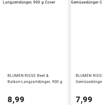
Gewicht und den Abmessungen des Produktes.
Eigenschaften einer Blumen- und
Noch vor Abschluss der Bestellung werden Dir
Pflanzerde. Sie können für verschiedene
alle anfallenden Versandkosten dargestellt. Die
Beerensträucher, Kübelfpflanzen und
Versandkosten Deiner Bestellung richten sich
Zimmerpflanzen genutzt werden. Wichtig
nach dem Produkt mit dem höchsten
bei dieser Erdenart ist ein ph-Wert im
Versandkostensatz, welcher einmal berechnet
neutralen Bereich.
wird.
WARUM EIGENTLICH
SPEZIALERDE NUTZEN?
Bitte beachte das Pflanzen nicht vor
Wochenenden oder Feiertagen verschickt
So unterschiedlich Pflanzen in ihrer
werden, um lange Standzeiten zu vermeiden.
Charakteristik sind, so verschieden sind
auch die Anforderungen an Boden und
BLUMEN RISSE Beet &
BLUMEN RISSE 
Erde. So kommt es, dass gewisse
Balkon-Langzeitdünger, 900 g
Gemüsedünger
Pflanzen eine ganz spezielle
Erdenmischung benötigen um kräftig und
8,99
7,99
vor allem gesund zu wachsen. Aus