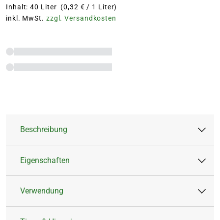
Inhalt: 40 Liter (0,32 € / 1 Liter)
inkl. MwSt.
zzgl. Versandkosten
Beschreibung
Eigenschaften
Belebe Deinen Garten mit dem Bio Garten- und
Gemüsemulch – die ökologischen Lösung für
Verwendung
prächtige Beete und eine nachhaltige Gartenpflege.
Artikeltyp:
Rindenmulch
Inhalt:
40 Liter