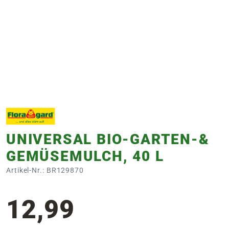
e
 Öffnungszeiten
 Öffnungszeiten
n
en
UNIVERSAL BIO-GARTEN-&
GEMÜSEMULCH, 40 L
Artikel-Nr.: BR129870
12,99