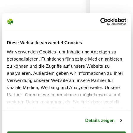
Fichten und Kiefern, welche auch in
14,95€
deutschen Wäldern zu finden sind.
Pinienrinde
hingegen stammt
SPEDITIONSVERSAND
ausschließlich von Pinienbäumen,
welche im Mittelmeer beheimatet sind.
29,95€
Die Pinienrinde verrottet etwas
Diese Webseite verwendet Cookies
langsamer als Rindenmulch und
Wir verwenden Cookies, um Inhalte und Anzeigen zu
FLORAGARD Erdbeer-&
FLORAGARD Mi
versprüht einen angenehmen Duft, der
personalisieren, Funktionen für soziale Medien anbieten
Gemüsemulch, 2x20 L
Mulch & Einstre
höhere Preis resultiert aus dem weiteren
zu können und die Zugriffe auf unsere Website zu
Transportweg.
analysieren. Außerdem geben wir Informationen zu Ihrer
17,99
21,99
Verwendung unserer Website an unsere Partner für
soziale Medien, Werbung und Analysen weiter. Unsere
Erhältlich sind beide Abdeckungen in
inkl. MwSt.
zzgl. Versandkosten
inkl. MwSt.
zzgl. V
Partner führen diese Informationen möglicherweise mit
verschiedenen Körnungen, welche die
weiteren Daten zusammen, die Sie ihnen bereitgestellt
Bodenbelüftung beeinflusst und daher je
haben oder die sie im Rahmen Ihrer Nutzung der Dienste
Warenkorb lädt
nach Verwendungszweck gewählt werden
gesammelt haben.
Details zeigen
sollte.