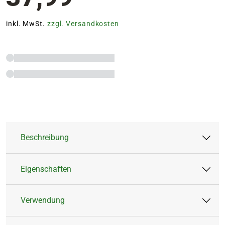
inkl. MwSt.
zzgl. Versandkosten
Beschreibung
Eigenschaften
Der SIENA GARDEN Drucksprüher 'Premium' mit
Lanze und einem großzügigen
Verwendung
Fassungsvermögen von 7 Litern ist die ideale
Artikeltyp:
Drucksprüher
Lösung für die komfortable Pflanzenpflege im