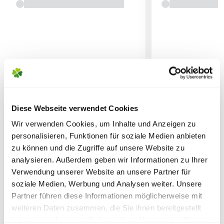
Pflanzerde
findet Einsatz bei:
Lieferhinweise
Sträuchern
Büschen
Obstbäumen
WEITERE PRODUKTE
Diese Webseite verwendet Cookies
FOLGENDE VERSANDKOSTEN
Bäumen
KÖNNEN ENTSTEHEN
Wir verwenden Cookies, um Inhalte und Anzeigen zu
Zimmerpflanzen
personalisieren, Funktionen für soziale Medien anbieten
PAKETVERSAND
zu können und die Zugriffe auf unsere Website zu
analysieren. Außerdem geben wir Informationen zu Ihrer
6,95€
für Standardpakete (z.B.Dünger oder
Verwendung unserer Website an unsere Partner für
Zubehör)
soziale Medien, Werbung und Analysen weiter. Unsere
7,95€
für größere Pakete (z.B. Pflanzen oder
Partner führen diese Informationen möglicherweise mit
Erde)
weiteren Daten zusammen, die Sie ihnen bereitgestellt
haben oder die sie im Rahmen Ihrer Nutzung der Dienste