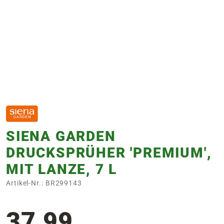
e
 Öffnungszeiten
 Öffnungszeiten
n
en
SIENA GARDEN
DRUCKSPRÜHER 'PREMIUM',
MIT LANZE, 7 L
Artikel-Nr.: BR299143
37,99