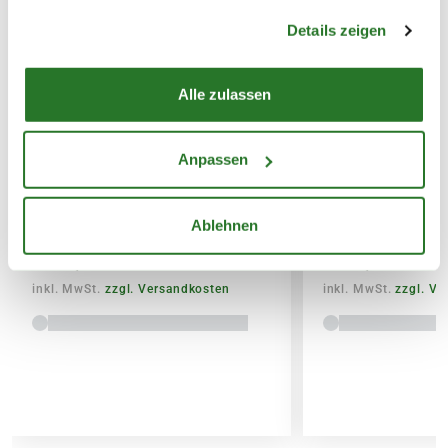
Warenkorb lädt
SPERRGUTVERSAND
gesammelt haben.
Details zeigen
14,95€
Alle zulassen
SPEDITIONSVERSAND
29,95€
ESSCHERT DESIGN
GARDENA Akku-
Anpassen
Gartenschürze, 53x80 cm,
Strauchschere '
braun-beige
18V StarterKit
Ablehnen
11,99
74,99
inkl. MwSt.
zzgl. Versandkosten
inkl. MwSt.
zzgl. V