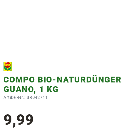
e
 Öffnungszeiten
 Öffnungszeiten
n
en
COMPO BIO-NATURDÜNGER
GUANO, 1 KG
Artikel-Nr.: BR042711
9,99