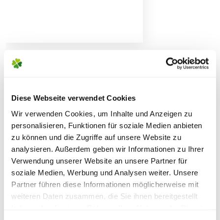
Hinweis
Vor Gebrauch Produktinformationen und
Lieferhinweise
Anwendungshinweise beachten.
Sicherheitsdatenblatt
WEITERE PRODUKTE
FOLGENDE VERSANDKOSTEN
Diese Webseite verwendet Cookies
KÖNNEN ENTSTEHEN
Wir verwenden Cookies, um Inhalte und Anzeigen zu
personalisieren, Funktionen für soziale Medien anbieten
PAKETVERSAND
zu können und die Zugriffe auf unsere Website zu
6,95€
für Standardpakete (z.B.Dünger oder
analysieren. Außerdem geben wir Informationen zu Ihrer
Zubehör)
Verwendung unserer Website an unsere Partner für
7,95€
für größere Pakete (z.B. Pflanzen oder
soziale Medien, Werbung und Analysen weiter. Unsere
Erde)
Partner führen diese Informationen möglicherweise mit
weiteren Daten zusammen, die Sie ihnen bereitgestellt
SPERRGUTVERSAND
haben oder die sie im Rahmen Ihrer Nutzung der Dienste
Warenkorb lädt
gesammelt haben.