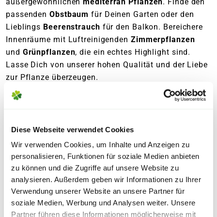
außergewöhnlichen
mediterran Pflanzen
. Finde den
passenden
Obstbaum
für Deinen Garten oder den
Lieblings
Beerenstrauch
für den Balkon. Bereichere
Innenräume mit Luftreinigenden
Zimmerpflanzen
und
Grünpflanzen
, die ein echtes Highlight sind.
Lasse Dich von unserer hohen Qualität und der Liebe
zur Pflanze überzeugen.
PFLANZEN IN BESTER QUALITÄT KAUFEN
Bei der Auswahl passender
Gartenpflanzen
und
Diese Webseite verwendet Cookies
Balkonpflanzen
kommt es auf die Qualität an, denn
Wir verwenden Cookies, um Inhalte und Anzeigen zu
nur hochwertige Pflanzen erfreuen Dich viele Jahre
personalisieren, Funktionen für soziale Medien anbieten
lang. In unseren Filialen und online warten daher nur
zu können und die Zugriffe auf unsere Website zu
bestens ausgewählte Produkte auf Dich, welche
analysieren. Außerdem geben wir Informationen zu Ihrer
unseren hohen Qualitätsstandards entsprechen. Die
Verwendung unserer Website an unsere Partner für
Pflanzen gelangen auf dem kürzesten Weg an unsere
soziale Medien, Werbung und Analysen weiter. Unsere
Standorte, damit Du immer frische Ware erhältst.
Partner führen diese Informationen möglicherweise mit