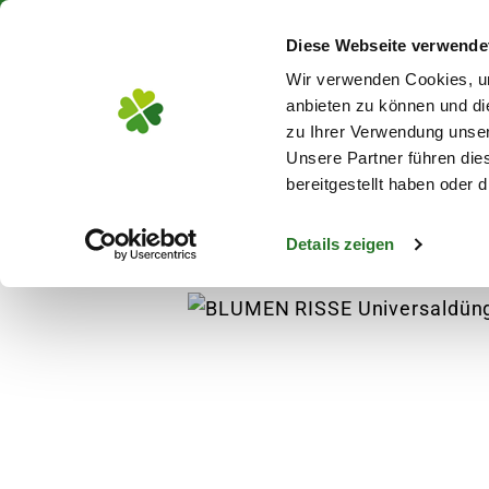
Über 130 Standorte in De
Diese Webseite verwende
Zum Hauptinhalt
Wir verwenden Cookies, um
anbieten zu können und di
zu Ihrer Verwendung unser
Unsere Partner führen die
Blumen
Pflanz
bereitgestellt haben oder
Details zeigen
Pflanzen
Bodendecker
BLUMEN RISSE Uni
s