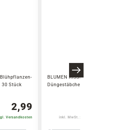
Blühpflanzen-
BLUMEN RISSE Orchideen-
 30 Stück
Düngestäbchen, 20 Stück
2,99
1,99
gl. Versandkosten
inkl. MwSt.
zzgl. Versandkosten