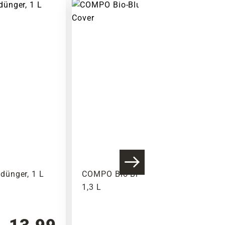
Warenkorb lädt
ünger, 1 L
COMPO Bio-Blumendünger,
1,3 L
13,99
11,99