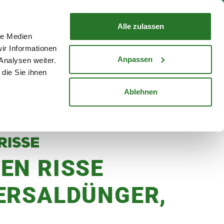
nd mit Wunschlieferdatum
WARENKORB
Warenkorb schließen
Alle zulassen
le Medien
Mein Konto
Standorte
ir Informationen
Anmelden
Anpassen
Analysen weiter.
die Sie ihnen
cheine
Karriere
Ablehnen
EN RISSE
ERSALDÜNGER,