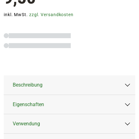
inkl. MwSt.
zzgl. Versandkosten
Beschreibung
Eigenschaften
Wurzelstärkung
Wuchsförderung
Verwendung
Steigerung der Stresstoleranz
Artikeltyp:
Flüssigdünger
Aktivierung der Abwehrkräfte