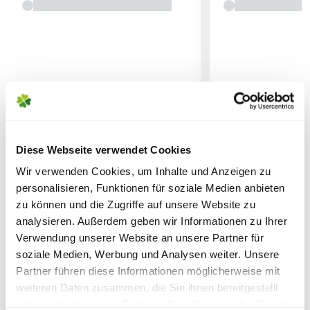
mit klarem Wasser zu spülen.
Düngekalender
Lieferhinweise
März bis September
Organischer NPK-Dünger flüssig 4,5-0,5-5, unter
Verwendung von pflanzlichen Stoffen aus der
ÄHNLICHE ARTIKEL
Lebens-, Genuss- oder Futtermittelherstellung.
Diese Webseite verwendet Cookies
FOLGENDE VERSANDKOSTEN
KÖNNEN ENTSTEHEN
Wir verwenden Cookies, um Inhalte und Anzeigen zu
4,5 % N Gesamtstickstoff
personalisieren, Funktionen für soziale Medien anbieten
0,5 % P2O5 Gesamtphosphat
PAKETVERSAND
zu können und die Zugriffe auf unsere Website zu
5 % K2O Gesamtkaliumoxid
analysieren. Außerdem geben wir Informationen zu Ihrer
6,95€
für Standardpakete (z.B.Dünger oder
Verwendung unserer Website an unsere Partner für
Zubehör)
soziale Medien, Werbung und Analysen weiter. Unsere
Ausgangsstoffe
: 90% pflanzliche Stoffe aus
7,95€
für größere Pakete (z.B. Pflanzen oder
Partner führen diese Informationen möglicherweise mit
der Lebens-, Genuss- oder
Erde)
weiteren Daten zusammen, die Sie ihnen bereitgestellt
Futtermittelherstellung.
haben oder die sie im Rahmen Ihrer Nutzung der Dienste