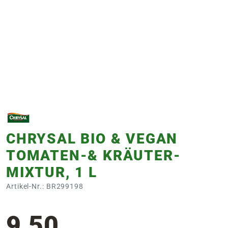
e
 Öffnungszeiten
 Öffnungszeiten
n
en
CHRYSAL BIO & VEGAN
TOMATEN-& KRÄUTER-
MIXTUR, 1 L
Artikel-Nr.: BR299198
9,50