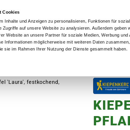
utschland
Qualität seit über 50 Jahren
Blumenversa
t Cookies
 Inhalte und Anzeigen zu personalisieren, Funktionen für sozia
e Zugriffe auf unsere Website zu analysieren. Außerdem geben w
er Website an unsere Partner für soziale Medien, Werbung und 
se Informationen möglicherweise mit weiteren Daten zusammen, 
en
Garten
Aktuelles
Ratgeber
Guts
 die sie im Rahmen Ihrer Nutzung der Dienste gesammelt haben.
PENKERL Bio-Pflanzkartoffel 'Laura', festkochend
KIEP
PFLA