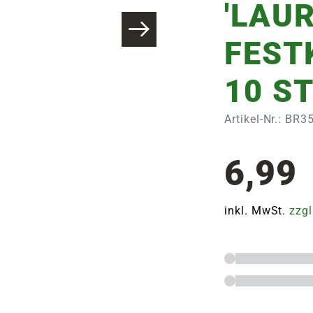
'LAUR
FEST
10 S
Artikel-Nr.: BR
6,99
inkl. MwSt.
zzgl