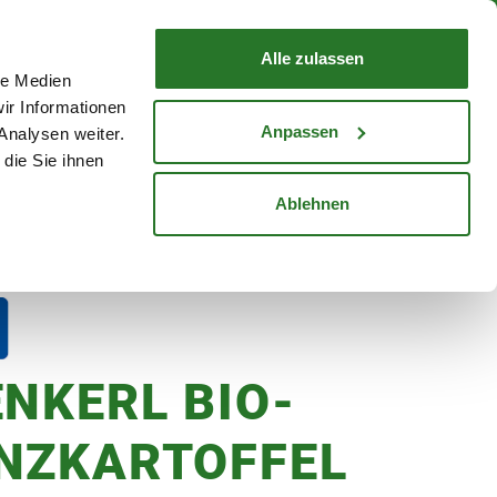
nd mit Wunschlieferdatum
WARENKORB
Warenkorb schließen
Alle zulassen
le Medien
Mein Konto
Standorte
ir Informationen
Anmelden
Anpassen
Analysen weiter.
die Sie ihnen
cheine
Karriere
Ablehnen
, 10 Stück
ENKERL BIO-
NZKARTOFFEL