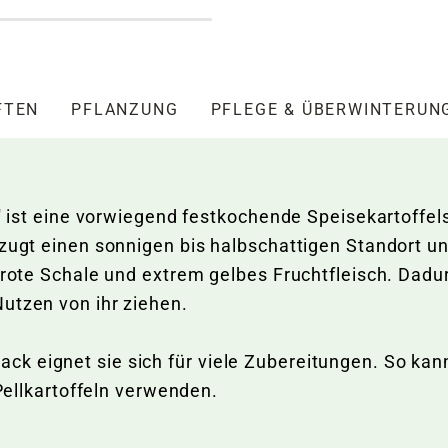
FTEN
PFLANZUNG
PFLEGE & ÜBERWINTERUN
' ist eine vorwiegend festkochende Speisekartoffels
rzugt einen sonnigen bis halbschattigen Standort u
 rote Schale und extrem gelbes Fruchtfleisch. Dadur
utzen von ihr ziehen.
k eignet sie sich für viele Zubereitungen. So kan
 Pellkartoffeln verwenden.