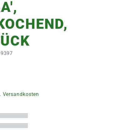
A',
KOCHEND,
TÜCK
359397
. Versandkosten