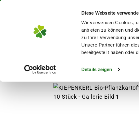
Über 130 Standorte in De
Diese Webseite verwende
Zum Hauptinhalt
Wir verwenden Cookies, um
anbieten zu können und di
zu Ihrer Verwendung unser
Unsere Partner führen die
Blumen
Pflanz
bereitgestellt haben oder
Details zeigen
Pflanzen
Anzucht
Gemüsesamen
KIE
s