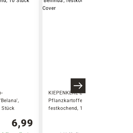
o-
KIEPENKERL Bio-
'Belana',
Pflanzkartoffel 'Bellinda',
 Stück
festkochend, 10 Stück
6,99
6,99