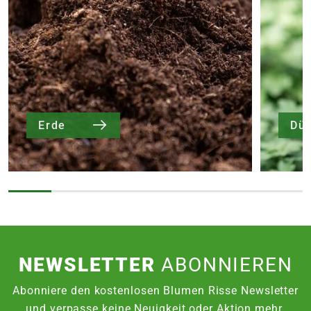
Erde
Dü
NEWSLETTER
ABONNIEREN
Abonniere den kostenlosen Blumen Risse Newsletter
und verpasse keine Neuigkeit oder Aktion mehr.