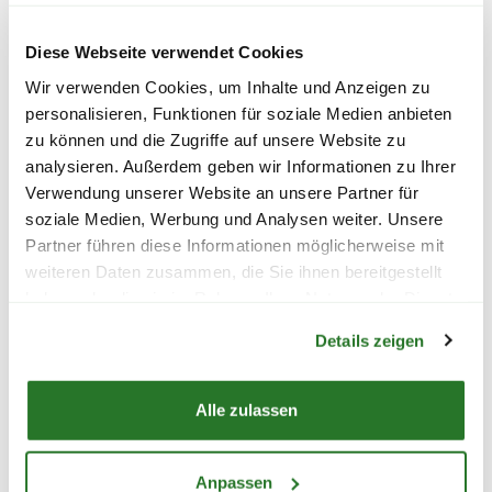
wird.
nicht nur ab September eingepflanzt,
sondern sie erblühen auch bereits im
Diese Webseite verwendet Cookies
Herbst und halten sich meist bis in den
Bitte beachte das Pflanzen nicht vor
Wir verwenden Cookies, um Inhalte und Anzeigen zu
Winter. Die herbstblühenden Sorten
Wochenenden oder Feiertagen verschickt
personalisieren, Funktionen für soziale Medien anbieten
sorgen also für Blüten, wenn andere
werden, um lange Standzeiten zu vermeiden.
zu können und die Zugriffe auf unsere Website zu
BLUMEN RISSE Beet &
BLUMEN RISSE 
Pflanzen längst verblüht sind. Beliebte
analysieren. Außerdem geben wir Informationen zu Ihrer
Balkon-Langzeitdünger, 900 g
Gemüsedünger
Sorten sind herbstblühende Krokusse,
Verwendung unserer Website an unsere Partner für
Sternbergia und Colchicum.
soziale Medien, Werbung und Analysen weiter. Unsere
Partner führen diese Informationen möglicherweise mit
8,99
7,99
weiteren Daten zusammen, die Sie ihnen bereitgestellt
haben oder die sie im Rahmen Ihrer Nutzung der Dienste
inkl. MwSt.
zzgl. Versandkosten
inkl. MwSt.
zzgl. V
Warenkorb lädt
gesammelt haben.
Details zeigen
Lieferhinweise
Alle zulassen
Vers
Vari
Anpassen