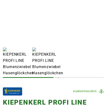
e
 Öffnungszeiten
 Öffnungszeiten
n
en
Insektenfreundlich
KIEPENKERL PROFI LINE