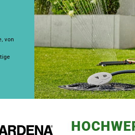
e, von
tige
HOCHWE