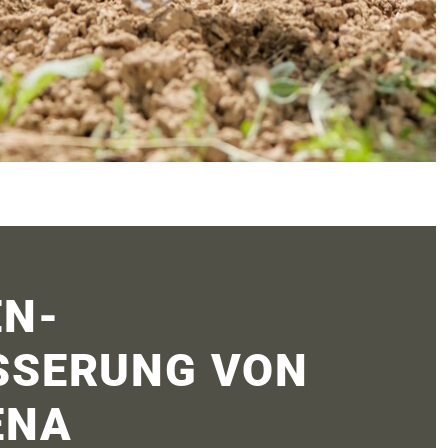
N­
SSERUNG VON
ENA