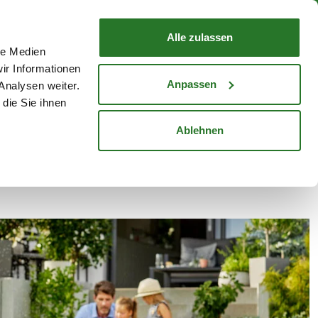
nd mit Wunschlieferdatum
WARENKORB
Warenkorb schließen
Alle zulassen
le Medien
Mein Konto
Standorte
ir Informationen
Anmelden
Anpassen
Analysen weiter.
die Sie ihnen
cheine
Karriere
Ablehnen