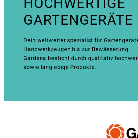
HOCHWERTIGE
ne
GARTENGERÄTE
Dein weltweiter spezialist für Gartengerät
Handwerkzeugen bis zur Bewässerung.
Gardena besticht durch qualitativ hochwer
nungszeiten
nungszeiten
sowie langlebige Produkte.