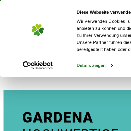
Über 130 Standorte in De
Diese Webseite verwende
Zum Hauptinhalt
Wir verwenden Cookies, um
anbieten zu können und di
zu Ihrer Verwendung unser
Unsere Partner führen die
Blumen
Pflanz
bereitgestellt haben oder
Details zeigen
Gardena
s
GARDENA