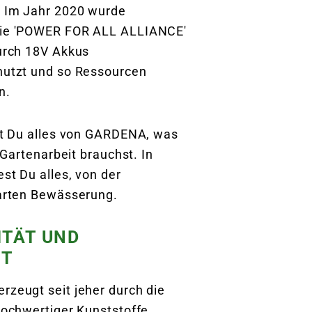
 Im Jahr 2020 wurde
ie 'POWER FOR ALL ALLIANCE'
urch 18V Akkus
utzt und so Ressourcen
n.
st Du alles von GARDENA, was
 Gartenarbeit brauchst. In
st Du alles, von der
marten Bewässerung.
ITÄT UND
IT
zeugt seit jeher durch die
ochwertiger Kunststoffe,