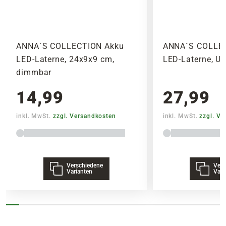
SPEDITIONSVERSAND
29,95€
ANNA´S COLLECTION Akku
ANNA´S COLLE
LED-Laterne, 24x9x9 cm,
LED-Laterne, U
dimmbar
14,99
27,99
inkl. MwSt.
zzgl. Versandkosten
inkl. MwSt.
zzgl. V
Verschiedene
Vers
Varianten
Vari