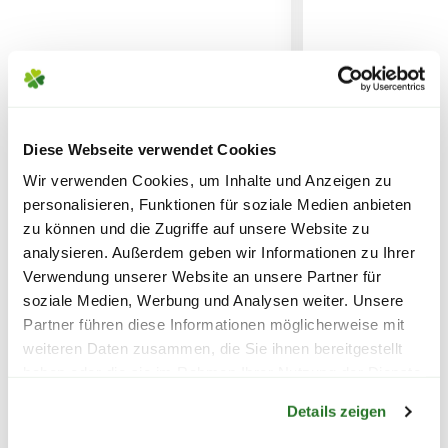
können daher einfach mit einem
Versandkosten Deiner Bestellung richten sich
Industriesauger, und nassen Schwamm
nach dem Produkt mit dem höchsten
für den Rahmen, gereinigt werden.
Versandkostensatz, welcher einmal berechnet
wird.
Unser Tipp: achte bereits beim Kauf auf
das Material und die
Diese Webseite verwendet Cookies
Bitte beachte das Pflanzen nicht vor
Reinigungsempfehlungen des Herstellers.
Wir verwenden Cookies, um Inhalte und Anzeigen zu
Wochenenden oder Feiertagen verschickt
personalisieren, Funktionen für soziale Medien anbieten
werden, um lange Standzeiten zu vermeiden.
ASTRA Fussmatte 'Border
ASTRA Fussmatt
zu können und die Zugriffe auf unsere Website zu
Pin', 45x75 cm, halbrund,
Pin', 45x75 cm, 
analysieren. Außerdem geben wir Informationen zu Ihrer
schwarz
schwarz
Verwendung unserer Website an unsere Partner für
soziale Medien, Werbung und Analysen weiter. Unsere
14,99
14,99
Partner führen diese Informationen möglicherweise mit
weiteren Daten zusammen, die Sie ihnen bereitgestellt
inkl. MwSt.
zzgl. Versandkosten
inkl. MwSt.
zzgl. V
haben oder die sie im Rahmen Ihrer Nutzung der Dienste
Warenkorb lädt
gesammelt haben.
Details zeigen
Lieferhinweise