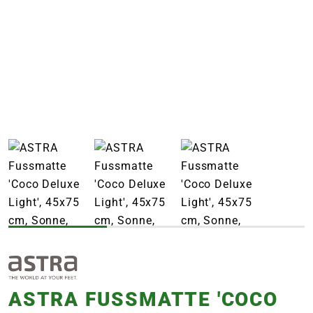
e
 Öffnungszeiten
 Öffnungszeiten
n
en
ASTRA FUSSMATTE 'COCO