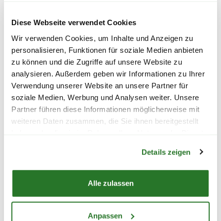
werden, um lange Standzeiten zu vermeiden.
ASTRA Fussmatte 'Border
ASTRA Fussmatt
Pin', 45x75 cm, halbrund,
Pin', 45x75 cm, 
Diese Webseite verwendet Cookies
schwarz
schwarz
Wir verwenden Cookies, um Inhalte und Anzeigen zu
personalisieren, Funktionen für soziale Medien anbieten
14,99
14,99
zu können und die Zugriffe auf unsere Website zu
analysieren. Außerdem geben wir Informationen zu Ihrer
inkl. MwSt.
zzgl. Versandkosten
inkl. MwSt.
zzgl. V
Verwendung unserer Website an unsere Partner für
soziale Medien, Werbung und Analysen weiter. Unsere
Partner führen diese Informationen möglicherweise mit
Lieferhinweise
weiteren Daten zusammen, die Sie ihnen bereitgestellt
haben oder die sie im Rahmen Ihrer Nutzung der Dienste
Warenkorb lädt
gesammelt haben.
Details zeigen
Alle zulassen
FOLGENDE VERSANDKOSTEN
WEITERE PRODUKTE
KÖNNEN ENTSTEHEN
Anpassen
PAKETVERSAND