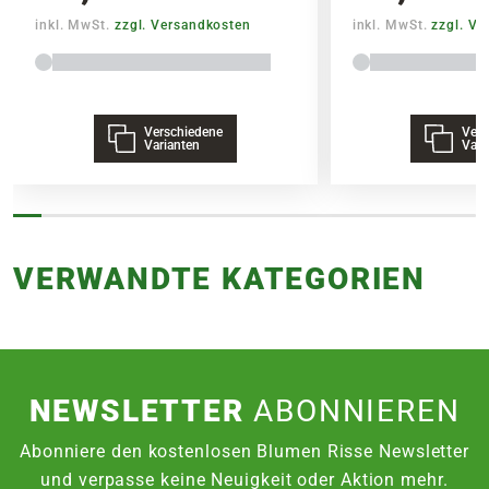
inkl. MwSt.
zzgl. Versandkosten
inkl. MwSt.
zzgl. V
Verschiedene
Vers
Varianten
Vari
VERWANDTE KATEGORIEN
NEWSLETTER
ABONNIEREN
Abonniere den kostenlosen Blumen Risse Newsletter
und verpasse keine Neuigkeit oder Aktion mehr.