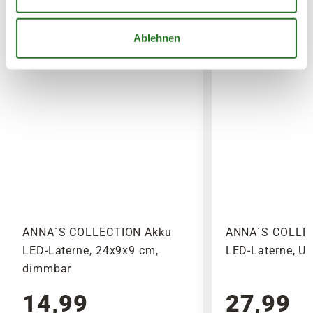
6,95€
für Standardpakete (z.B.Dünger oder
Ablehnen
Zubehör)
7,95€
für größere Pakete (z.B. Pflanzen oder
Erde)
SPERRGUTVERSAND
14,95€
SPEDITIONSVERSAND
29,95€
ANNA´S COLLECTION Akku
ANNA´S COLLE
LED-Laterne, 24x9x9 cm,
LED-Laterne, U
dimmbar
14,99
27,99