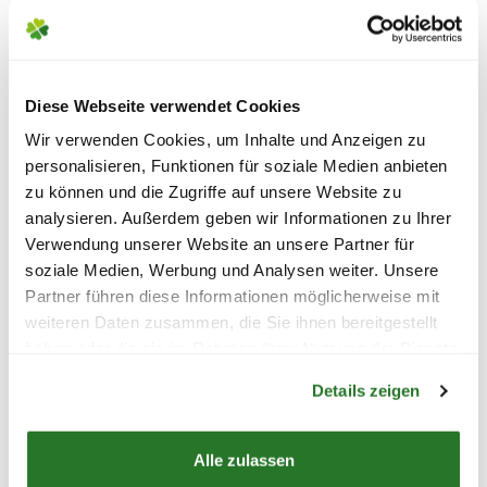
Unser Tipp: achte bereits beim Kauf auf
das Material und die
Bitte beachte das Pflanzen nicht vor
Reinigungsempfehlungen des Herstellers.
Wochenenden oder Feiertagen verschickt
Diese Webseite verwendet Cookies
werden, um lange Standzeiten zu vermeiden.
ASTRA Fussmatte 'Border
ASTRA Fussmatt
Wir verwenden Cookies, um Inhalte und Anzeigen zu
Pin', 45x75 cm, halbrund,
Pin', 45x75 cm, 
personalisieren, Funktionen für soziale Medien anbieten
schwarz
schwarz
zu können und die Zugriffe auf unsere Website zu
analysieren. Außerdem geben wir Informationen zu Ihrer
14,99
14,99
Verwendung unserer Website an unsere Partner für
soziale Medien, Werbung und Analysen weiter. Unsere
inkl. MwSt.
zzgl. Versandkosten
inkl. MwSt.
zzgl. V
Partner führen diese Informationen möglicherweise mit
weiteren Daten zusammen, die Sie ihnen bereitgestellt
haben oder die sie im Rahmen Ihrer Nutzung der Dienste
Warenkorb lädt
Lieferhinweise
gesammelt haben.
Details zeigen
Alle zulassen