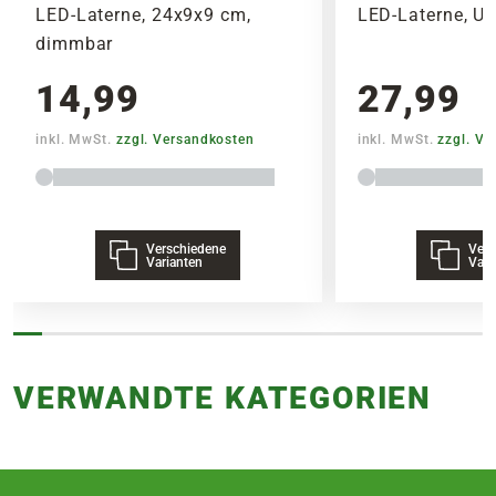
LED-Laterne, 24x9x9 cm,
LED-Laterne, U
dimmbar
14,99
27,99
inkl. MwSt.
zzgl. Versandkosten
inkl. MwSt.
zzgl. V
Verschiedene
Vers
Varianten
Vari
VERWANDTE KATEGORIEN