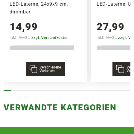
LED-Laterne, 24x9x9 cm,
LED-Laterne, U
dimmbar
14,99
27,99
inkl. MwSt.
zzgl. Versandkosten
inkl. MwSt.
zzgl. V
Verschiedene
Vers
Varianten
Vari
VERWANDTE KATEGORIEN