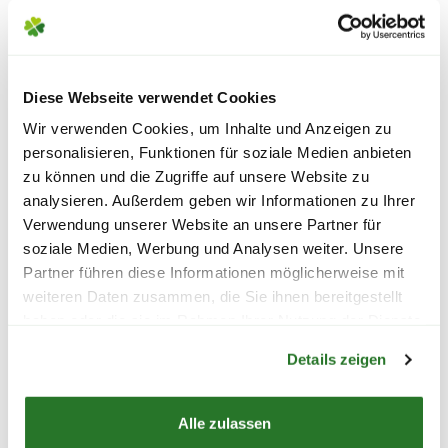
Unser Tipp: achte bereits beim Kauf auf
das Material und die
Bitte beachte das Pflanzen nicht vor
Reinigungsempfehlungen des Herstellers.
Wochenenden oder Feiertagen verschickt
Diese Webseite verwendet Cookies
werden, um lange Standzeiten zu vermeiden.
ASTRA Fussmatte 'Border
ASTRA Fussmatt
Wir verwenden Cookies, um Inhalte und Anzeigen zu
Pin', 45x75 cm, halbrund,
Pin', 45x75 cm, 
personalisieren, Funktionen für soziale Medien anbieten
schwarz
schwarz
zu können und die Zugriffe auf unsere Website zu
analysieren. Außerdem geben wir Informationen zu Ihrer
14,99
14,99
Verwendung unserer Website an unsere Partner für
soziale Medien, Werbung und Analysen weiter. Unsere
inkl. MwSt.
zzgl. Versandkosten
inkl. MwSt.
zzgl. V
Partner führen diese Informationen möglicherweise mit
weiteren Daten zusammen, die Sie ihnen bereitgestellt
haben oder die sie im Rahmen Ihrer Nutzung der Dienste
Warenkorb lädt
Lieferhinweise
gesammelt haben.
Details zeigen
Alle zulassen