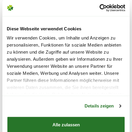
Unser Tipp: achte bereits beim Kauf auf
das Material und die
Bis zu 3,4 L/m² Wasseraufnahme
Bitte beachte das Pflanzen nicht vor
Reinigungsempfehlungen des Herstellers.
Nimmt feinen Schmutz auf
Wochenenden oder Feiertagen verschickt
Diese Webseite verwendet Cookies
Geeignet für Fußbodenheizungen
werden, um lange Standzeiten zu vermeiden.
ASTRA Fussmatte 'Border
ASTRA Fussmatt
Wir verwenden Cookies, um Inhalte und Anzeigen zu
Natürliches Material
Pin', 45x75 cm, halbrund,
Pin', 45x75 cm, 
personalisieren, Funktionen für soziale Medien anbieten
Staubsauger geeignet
schwarz
schwarz
zu können und die Zugriffe auf unsere Website zu
Rutschfest
analysieren. Außerdem geben wir Informationen zu Ihrer
Pflegeleicht
14,99
14,99
Verwendung unserer Website an unsere Partner für
Trocknergeeignet
soziale Medien, Werbung und Analysen weiter. Unsere
Waschbar bei 30°C
inkl. MwSt.
zzgl. Versandkosten
inkl. MwSt.
zzgl. V
Partner führen diese Informationen möglicherweise mit
Zuschneidbar
weiteren Daten zusammen, die Sie ihnen bereitgestellt
PVC-frei
haben oder die sie im Rahmen Ihrer Nutzung der Dienste
Warenkorb lädt
Lieferhinweise
gesammelt haben.
Details zeigen
Alle zulassen