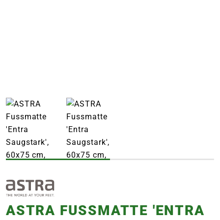
e
 Öffnungszeiten
 Öffnungszeiten
n
en
ASTRA FUSSMATTE 'ENTRA