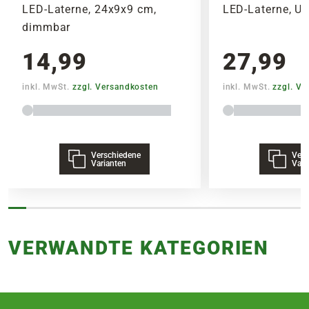
LED-Laterne, 24x9x9 cm,
LED-Laterne, U
dimmbar
14,99
27,99
inkl. MwSt.
zzgl. Versandkosten
inkl. MwSt.
zzgl. V
Verschiedene
Vers
Varianten
Vari
VERWANDTE KATEGORIEN