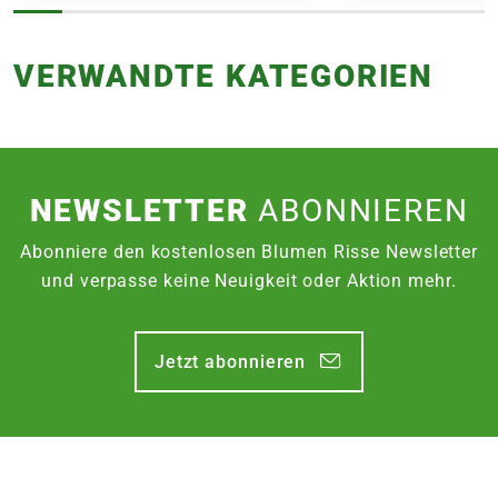
FOLGENDE VERSANDKOSTEN
KÖNNEN ENTSTEHEN
VERWANDTE KATEGORIEN
PAKETVERSAND
6,95€
für Standardpakete (z.B.Dünger oder
Zubehör)
NEWSLETTER
ABONNIEREN
7,95€
für größere Pakete (z.B. Pflanzen oder
Erde)
Abonniere den kostenlosen Blumen Risse Newsletter
und verpasse keine Neuigkeit oder Aktion mehr.
SPERRGUTVERSAND
14,95€
Jetzt abonnieren
SPEDITIONSVERSAND
29,95€