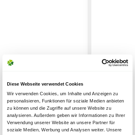
Handrechen
und
Kleinfächerbesen
Noch vor Abschluss der Bestellung werden Dir
Vorsichtig verwenden und stets Etikett sowie
lassen sich Blätter und verwelkte
alle anfallenden Versandkosten dargestellt. Die
Produktinformationen lesen.
Blüten mühelos und präzise
Versandkosten Deiner Bestellung richten sich
zwischen Pflanzen entfernen.
nach dem Produkt mit dem höchsten
Sicherheitsdatenblatt
Handgrubber
und
Handhacken
Versandkostensatz, welcher einmal berechnet
ermöglichen ein genaues auflockern
wird.
des Bodens.
Bitte beachte das Pflanzen nicht vor
Wochenenden oder Feiertagen verschickt
werden, um lange Standzeiten zu vermeiden.
GARDENWOOL
GLORIA Drucksp
Diese Webseite verwendet Cookies
Winterschutzmatte, aus
100', 1 L
Wir verwenden Cookies, um Inhalte und Anzeigen zu
Schafwolle
personalisieren, Funktionen für soziale Medien anbieten
zu können und die Zugriffe auf unsere Website zu
12,99
15,90
analysieren. Außerdem geben wir Informationen zu Ihrer
Verwendung unserer Website an unsere Partner für
inkl. MwSt.
zzgl. Versandkosten
inkl. MwSt.
zzgl. V
soziale Medien, Werbung und Analysen weiter. Unsere