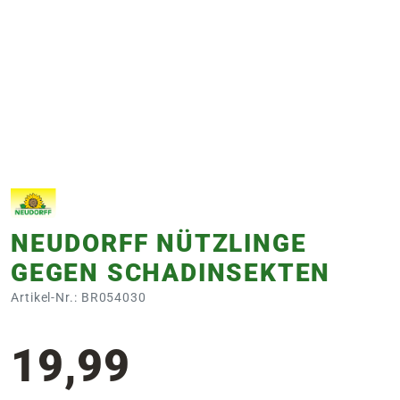
e
 Öffnungszeiten
 Öffnungszeiten
n
en
NEUDORFF NÜTZLINGE
GEGEN SCHADINSEKTEN
Artikel-Nr.: BR054030
19,99