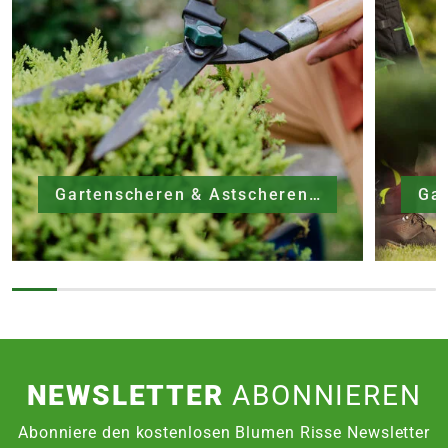
14,95€
SPEDITIONSVERSAND
29,95€
Gartenscheren & Astscheren
Ga
NEWSLETTER
ABONNIEREN
Abonniere den kostenlosen Blumen Risse Newsletter