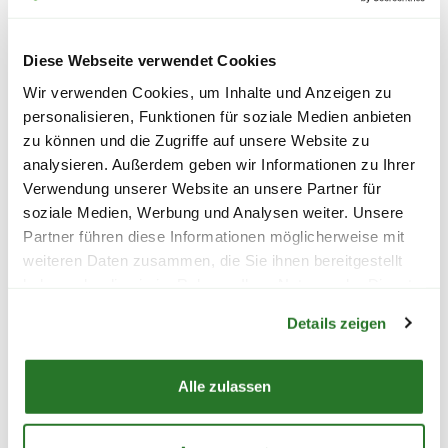
wir Dich zu unseren Lieferoptionen.
Diese Webseite verwendet Cookies
UNSERE MARKEN
Wir verwenden Cookies, um Inhalte und Anzeigen zu
personalisieren, Funktionen für soziale Medien anbieten
FÜR DICH AUSGEWÄHLT
zu können und die Zugriffe auf unsere Website zu
analysieren. Außerdem geben wir Informationen zu Ihrer
Verwendung unserer Website an unsere Partner für
soziale Medien, Werbung und Analysen weiter. Unsere
Partner führen diese Informationen möglicherweise mit
weiteren Daten zusammen, die Sie ihnen bereitgestellt
haben oder die sie im Rahmen Ihrer Nutzung der Dienste
Warenkorb lädt
gesammelt haben.
Details zeigen
Alle zulassen