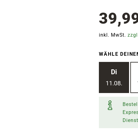
39,9
inkl. MwSt.
zzgl
WÄHLE DEINE
Di
11.08.
Bestel
Expre
Diens