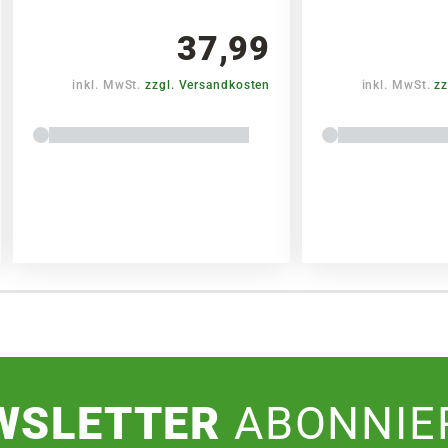
37,99
inkl. MwSt.
zzgl. Versandkosten
inkl. MwSt.
zz
WSLETTER
ABONNIE