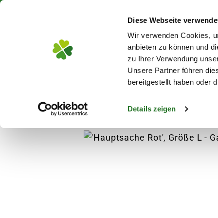
Über 130 Standorte in De
Diese Webseite verwende
Zum Hauptinhalt
Wir verwenden Cookies, um
anbieten zu können und di
zu Ihrer Verwendung unser
Unsere Partner führen die
Blumen
Pflanz
bereitgestellt haben oder
Details zeigen
Blumen
Blumensorten
'Hauptsache Rot',
s