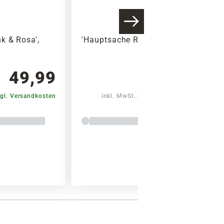
k & Rosa',
'Hauptsache Rot', Größe M
49,99
29,99
gl. Versandkosten
inkl. MwSt.
zzgl. Versandkosten