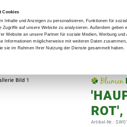
utschland
Qualität seit über 50 Jahren
Blumenversa
t Cookies
 Inhalte und Anzeigen zu personalisieren, Funktionen für sozia
e Zugriffe auf unsere Website zu analysieren. Außerdem geben w
er Website an unsere Partner für soziale Medien, Werbung und 
se Informationen möglicherweise mit weiteren Daten zusammen, 
en
Garten
Aktuelles
Ratgeber
Guts
 die sie im Rahmen Ihrer Nutzung der Dienste gesammelt haben.
 Größe L
'HAU
ROT',
Artikel-Nr.: SW0