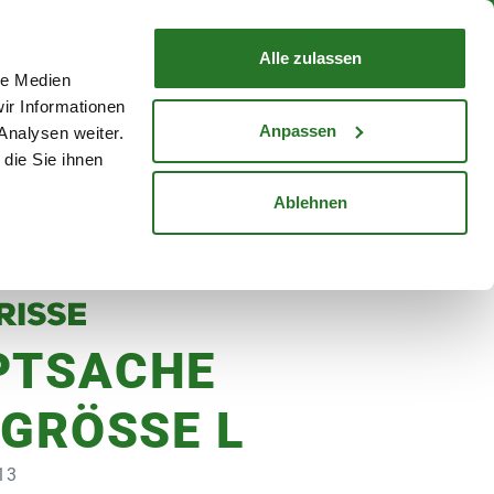
nd mit Wunschlieferdatum
WARENKORB
Warenkorb schließen
Alle zulassen
le Medien
Mein Konto
Standorte
ir Informationen
Anmelden
Anpassen
Analysen weiter.
die Sie ihnen
cheine
Karriere
Ablehnen
PTSACHE
 GRÖSSE L
13