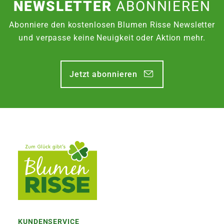
NEWSLETTER
ABONNIEREN
Donnerstag bis 15:00 Uhr. Bestellaufgabe für
Zustellung am Montag, bis Freitag 13:30 Uhr.
Abonniere den kostenlosen Blumen Risse Newsletter
und verpasse keine Neuigkeit oder Aktion mehr.
EXPRESSVERSAND SAMSTAG | 12,50€
Garantierter Zustellversuch am Samstag durch
Jetzt abonnieren
DHL. Bestellaufgabe für Zustellung am
Samstag, bis Freitag 13:30 Uhr.
KUNDENSERVICE