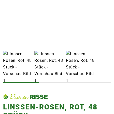
e
 Öffnungszeiten
 Öffnungszeiten
n
en
LINSSEN-ROSEN, ROT, 48