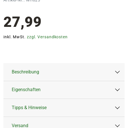
27,99
inkl. MwSt.
zzgl. Versandkosten
Beschreibung
Eigenschaften
Zart, elegant und voller Winterzauber – der
Winterblumenstrauß 'Almina' ist das perfekte
Tipps & Hinweise
Geschenk, um Herzen höher schlagen zu
Anlass:
Geburt & Taufe,
lassen.
Geburtstag, Liebe &
Versand