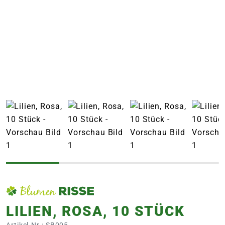
e
 Öffnungszeiten
 Öffnungszeiten
n
en
LILIEN, ROSA, 10 STÜCK
Artikel-Nr.: SB005