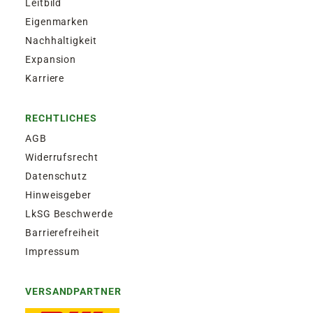
Leitbild
Zustellung am Montag, bis Freitag 13:30 Uhr.
Eigenmarken
Nachhaltigkeit
EXPRESSVERSAND SAMSTAG | 12,50€
Expansion
Garantierter Zustellversuch am Samstag durch
Karriere
DHL. Bestellaufgabe für Zustellung am
Samstag, bis Freitag 13:30 Uhr.
RECHTLICHES
AGB
Widerrufsrecht
Datenschutz
Hinweisgeber
LkSG Beschwerde
Barrierefreiheit
Impressum
VERSANDPARTNER