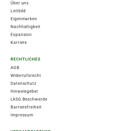
Über uns
Donnerstag bis 15:00 Uhr. Bestellaufgabe für
Leitbild
Zustellung am Montag, bis Freitag 13:30 Uhr.
Eigenmarken
Nachhaltigkeit
EXPRESSVERSAND SAMSTAG | 12,50€
Expansion
Garantierter Zustellversuch am Samstag durch
Karriere
DHL. Bestellaufgabe für Zustellung am
Samstag, bis Freitag 13:30 Uhr.
RECHTLICHES
AGB
Widerrufsrecht
Datenschutz
Hinweisgeber
LkSG Beschwerde
Barrierefreiheit
Impressum