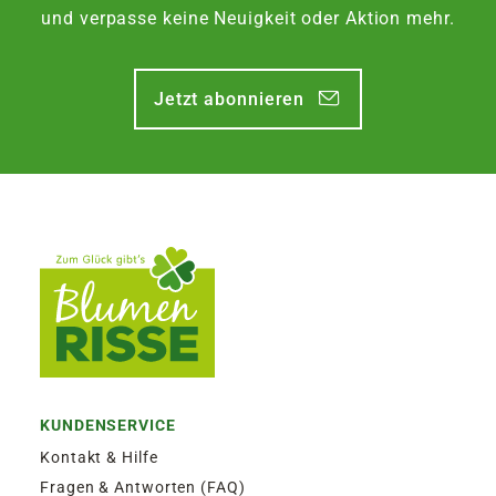
Zustellung am Montag, bis Freitag 13:30 Uhr.
und verpasse keine Neuigkeit oder Aktion mehr.
EXPRESSVERSAND SAMSTAG | 12,50€
Jetzt abonnieren
Garantierter Zustellversuch am Samstag durch
DHL. Bestellaufgabe für Zustellung am
Samstag, bis Freitag 13:30 Uhr.
KUNDENSERVICE
Kontakt & Hilfe
Fragen & Antworten (FAQ)