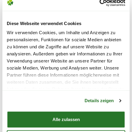
Diese Webseite verwendet Cookies
Wir verwenden Cookies, um Inhalte und Anzeigen zu
personalisieren, Funktionen für soziale Medien anbieten
zu können und die Zugriffe auf unsere Website zu
analysieren. Außerdem geben wir Informationen zu Ihrer
Verwendung unserer Website an unsere Partner für
'Luke'
'Schöne Zeit'
soziale Medien, Werbung und Analysen weiter. Unsere
32,99
37,99
Partner führen diese Informationen möglicherweise mit
weiteren Daten zusammen, die Sie ihnen bereitgestellt
inkl. MwSt.
zzgl. Versandkosten
inkl. MwSt.
zzgl. Ve
haben oder die sie im Rahmen Ihrer Nutzung der Dienste
Warenkorb lädt
gesammelt haben.
Details zeigen
ALLE BLUMENSTRÄUSSE
Alle zulassen