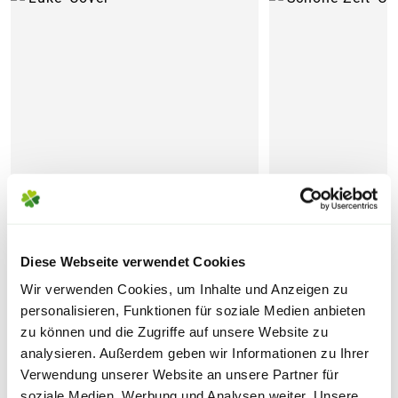
'Luke'
'Schöne Zeit'
Diese Webseite verwendet Cookies
Wir verwenden Cookies, um Inhalte und Anzeigen zu
32,99
37,99
personalisieren, Funktionen für soziale Medien anbieten
zu können und die Zugriffe auf unsere Website zu
inkl. MwSt.
zzgl. Versandkosten
inkl. MwSt.
zzgl. Ve
analysieren. Außerdem geben wir Informationen zu Ihrer
Verwendung unserer Website an unsere Partner für
soziale Medien, Werbung und Analysen weiter. Unsere