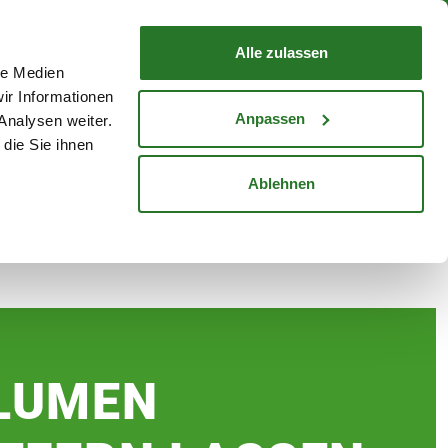
nd mit Wunschlieferdatum
WARENKORB
Warenkorb schließen
Alle zulassen
le Medien
Mein Konto
Standorte
ir Informationen
Anmelden
Anpassen
Analysen weiter.
die Sie ihnen
cheine
Karriere
Ablehnen
LUMEN