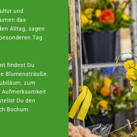
ultur und
lumen das
den Alltag, sagen
 besonderen Tag
nt findest Du
he Blumensträuße.
Jubiläum, zum
le Aufmerksamkeit
tellst Du den
ach Bochum