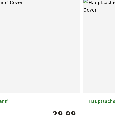
ann'
'Hauptsache
29,99