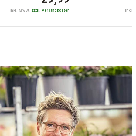
Warenkorb lädt
inkl. MwSt.
zzgl. Versandkosten
inkl.