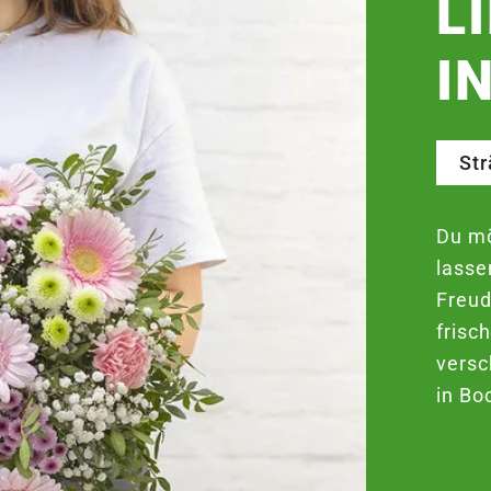
L
I
St
Du mö
lasse
Freud
frisc
versc
in Bo