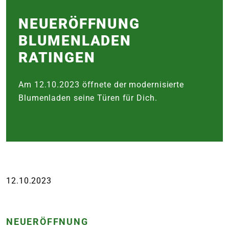
e
NEUER­ÖFFNUNG
BLUMEN­LADEN
 Öffnungszeiten
 Öffnungszeiten
RATINGEN
n
en
Am 12.10.2023 öffnete der modernisierte
Blumenladen seine Türen für Dich.
12.10.2023
NEUERÖFFNUNG