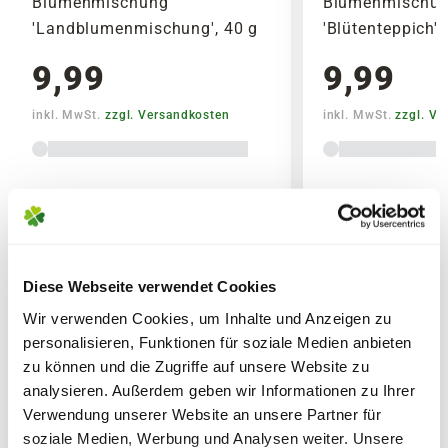
Blumenmischung
Blumenmischu
Asien, Mittel- und Südamerika. Viele
Mit dem Kiepenkerl Gelbsenf schützt,
'Landblumenmischung', 40 g
'Blütenteppich',
Zimmerpflanzen haben in den
bereicherst, regenerierst und belebst Du Deine
vergangenen Zeiten ganz
9,99
9,99
Böden auf biologische Weise. Sorge für sichere
unterschiedliche Methoden entwickelt um
Rückzugsorte und Nahrungsquellen für
extremen Bedingungen standzuhalten,
inkl. MwSt.
zzgl. Versandkosten
inkl. MwSt.
zzgl. V
nützliche Tiere in Deinem Garten. Überzeugend
denn ihre natürlichen
in seiner Wirksamkeit - Kiepenkerl
Gelbsenf
.
Verbreitungsgebiete liegen meist in sehr
warmen und trockenen oder tropisch-
Lieferhinweise
feuchten Regionen.
Damit Zimmerpflanzen bei uns gut
Diese Webseite verwendet Cookies
gedeihen, sollte versucht werden die
Wir verwenden Cookies, um Inhalte und Anzeigen zu
Eigenschaften der natürlichen Heimat
FOLGENDE VERSANDKOSTEN
WEITERE PRODUKTE
personalisieren, Funktionen für soziale Medien anbieten
bestmöglich nachzuahmen – etwa durch
KÖNNEN ENTSTEHEN
zu können und die Zugriffe auf unsere Website zu
ein erhöhen der Luftfeuchtigkeit durch
analysieren. Außerdem geben wir Informationen zu Ihrer
regelmäßiges besprühen.
PAKETVERSAND
Verwendung unserer Website an unsere Partner für
6,95€
für Standardpakete (z.B.Dünger oder
soziale Medien, Werbung und Analysen weiter. Unsere