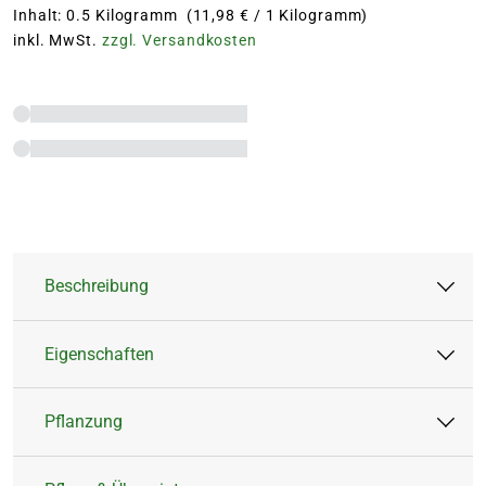
Inhalt: 0.5 Kilogramm (11,98 € / 1 Kilogramm)
inkl. MwSt.
zzgl. Versandkosten
Beschreibung
Eigenschaften
Verleihen Deinem Gartenboden neue Vitalität
mit Kiepenkerl Gelbsenf. Dieser hervorragende
Pflanzung
Gründünger trägt zur Gesunderhaltung und
Artikeltyp:
Feststoffdünger
Verbesserung des Gartenbodens bei.
Blütezeit:
Juni bis September