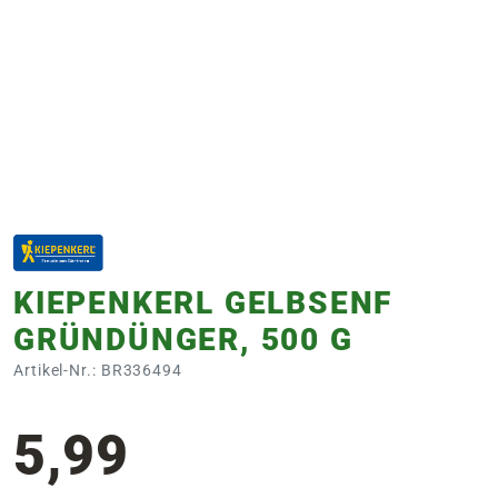
e
 Öffnungszeiten
 Öffnungszeiten
n
en
KIEPENKERL GELBSENF
GRÜNDÜNGER, 500 G
Artikel-Nr.: BR336494
5,99