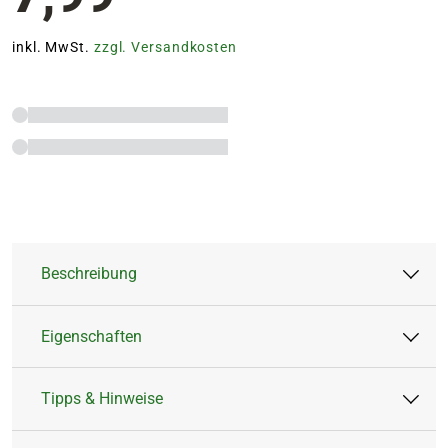
inkl. MwSt.
zzgl. Versandkosten
Beschreibung
Eigenschaften
Der TALEN TOOLS Fugenkratzer mit Griff (26
cm) ist das ideale Handwerkzeug zur
Tipps & Hinweise
gründlichen Reinigung von Pflaster- und
Artikeltyp:
Fugenkratzer
Terrassenfugen. Mit seiner schmalen, robusten