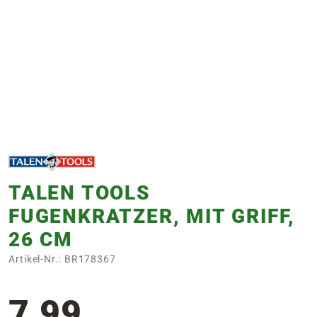
e
 Öffnungszeiten
 Öffnungszeiten
n
en
TALEN TOOLS
FUGENKRATZER, MIT GRIFF,
26 CM
Artikel-Nr.: BR178367
7,99