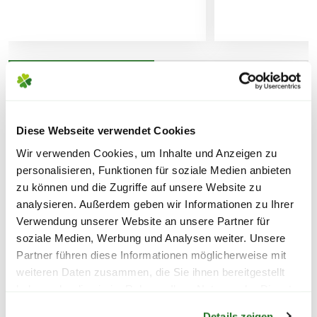
warmen und trockenen oder tropisch-
Lieferhinweise
feuchten Regionen.
Damit Zimmerpflanzen bei uns gut
gedeihen, sollte versucht werden die
WEITERE PRODUKTE
Eigenschaften der natürlichen Heimat
FOLGENDE VERSANDKOSTEN
bestmöglich nachzuahmen – etwa durch
KÖNNEN ENTSTEHEN
Diese Webseite verwendet Cookies
ein erhöhen der Luftfeuchtigkeit durch
Wir verwenden Cookies, um Inhalte und Anzeigen zu
regelmäßiges besprühen.
PAKETVERSAND
personalisieren, Funktionen für soziale Medien anbieten
6,95€
für Standardpakete (z.B.Dünger oder
zu können und die Zugriffe auf unsere Website zu
Zubehör)
analysieren. Außerdem geben wir Informationen zu Ihrer
Verwendung unserer Website an unsere Partner für
7,95€
für größere Pakete (z.B. Pflanzen oder
LIEFERHINWEIS ZUR
soziale Medien, Werbung und Analysen weiter. Unsere
Erde)
PFLANZENBESTELLUNG
Partner führen diese Informationen möglicherweise mit
Bitte beachte, dass
jede Pflanze ein
weiteren Daten zusammen, die Sie ihnen bereitgestellt
SPERRGUTVERSAND
Unikat
und somit individuell ist.
haben oder die sie im Rahmen Ihrer Nutzung der Dienste
Warenkorb lädt
14,95€
Aussehen, Größe, Form und Farbe der
gesammelt haben.
Details zeigen