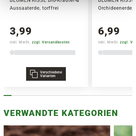
BLUMEN RISSE Bio-Kräuter-&
BLUMEN RISSE 
Aussaaterde, torffrei
Orchideenerde, t
3,99
6,99
inkl. MwSt.
zzgl. Versandkosten
inkl. MwSt.
zzgl. V
Verschiedene
Varianten
VERWANDTE KATEGORIEN