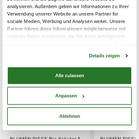
Topf oder dem Topfvolumen.
analysieren. Außerdem geben wir Informationen zu Ihrer
FOLGENDE VERSANDKOSTEN
KÖNNEN ENTSTEHEN
Verwendung unserer Website an unsere Partner für
WEITERE PRODUKTE
soziale Medien, Werbung und Analysen weiter. Unsere
PAKETVERSAND
Partner führen diese Informationen möglicherweise mit
weiteren Daten zusammen, die Sie ihnen bereitgestellt
6,95€
für Standardpakete (z.B.Dünger oder
haben oder die sie im Rahmen Ihrer Nutzung der Dienste
Zubehör)
Warenkorb lädt
gesammelt haben.
7,95€
für größere Pakete (z.B. Pflanzen oder
Details zeigen
Erde)
Alle zulassen
SPERRGUTVERSAND
14,95€
Anpassen
SPEDITIONSVERSAND
Ablehnen
29,95€