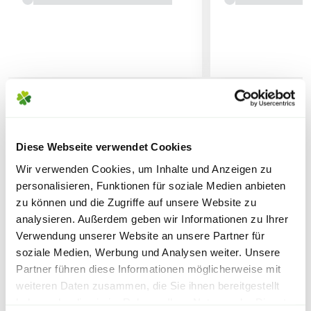
von 30cm.
werden, um lange Standzeiten zu vermeiden.
Boden
: Durchlässiger und mäßig
nährstoffreicher Gartenboden
Standort
: Bevorzugt sonnig bis halbschattig.
ÄHNLICHE ARTIKEL
Blüte
: Sortenabhängige Farbe von April bis
Diese Webseite verwendet Cookies
Juni.
Wir verwenden Cookies, um Inhalte und Anzeigen zu
Lieferhinweise
personalisieren, Funktionen für soziale Medien anbieten
Blätter
: Laubabwerfende, grüne Blätter in
zu können und die Zugriffe auf unsere Website zu
Nadelform.
analysieren. Außerdem geben wir Informationen zu Ihrer
Verwendung unserer Website an unsere Partner für
soziale Medien, Werbung und Analysen weiter. Unsere
Rückschnitt
: Ein Rückschnitt nach der Blüte ist
FOLGENDE VERSANDKOSTEN
Partner führen diese Informationen möglicherweise mit
empfehlenswert um die Form beizubehalten
KÖNNEN ENTSTEHEN
weiteren Daten zusammen, die Sie ihnen bereitgestellt
und um einem Nematodenbefall vorzubeugen.
haben oder die sie im Rahmen Ihrer Nutzung der Dienste
Warenkorb lädt