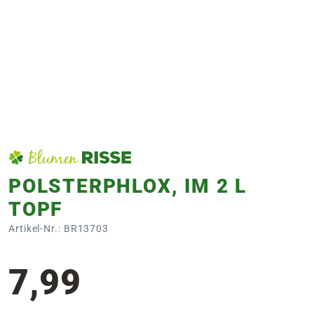
e
 Öffnungszeiten
 Öffnungszeiten
n
en
POLSTERPHLOX, IM 2 L
TOPF
Artikel-Nr.: BR13703
7,99