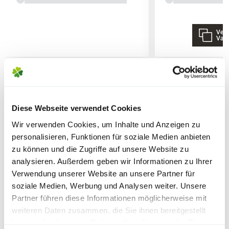
Frosthärte
: Gut Frosthart, gerne unterstützen.
werden, um lange Standzeiten zu vermeiden.
ausgedünnt werden, um den Winter
besser zu überstehen.
Pflanzzeit
: Ganzjährig, außer bei Frost.
Vers
Vari
Noch mehr Rosentipps
WAS IST DIE ADR-
ÄHNLICHE ARTIKEL
AUSZEICHNUNG?
Diese Webseite verwendet Cookies
Für diese Auszeichnung werden neue
Wir verwenden Cookies, um Inhalte und Anzeigen zu
Lieferhinweise
Rosenzüchtungen in zwölf verschiedene
personalisieren, Funktionen für soziale Medien anbieten
Prüfungsgärten in Deutschland
zu können und die Zugriffe auf unsere Website zu
gepflanzt, in welchem sie drei Jahre lang
analysieren. Außerdem geben wir Informationen zu Ihrer
verbleiben. In diesem Zeitraum wird
Verwendung unserer Website an unsere Partner für
soziale Medien, Werbung und Analysen weiter. Unsere
geprüft, ob die neuen Sorten ohne den
FOLGENDE VERSANDKOSTEN
Partner führen diese Informationen möglicherweise mit
Einsatz von Pflanzenschutzmitteln
KÖNNEN ENTSTEHEN
weiteren Daten zusammen, die Sie ihnen bereitgestellt
gesund bleiben und zeitgleich einen
haben oder die sie im Rahmen Ihrer Nutzung der Dienste
hohen Zierwert besitzen.
Warenkorb lädt