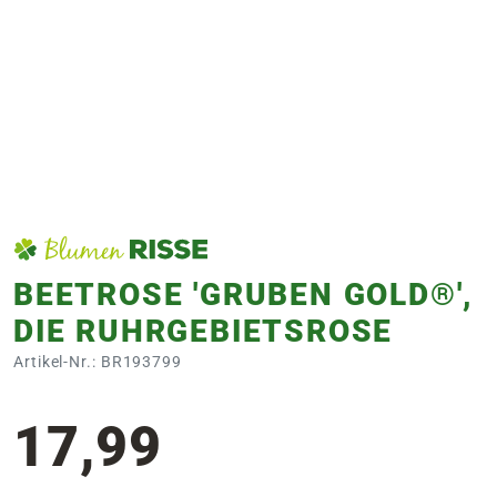
e
 Öffnungszeiten
 Öffnungszeiten
n
en
BEETROSE 'GRUBEN GOLD®',
DIE RUHRGEBIETSROSE
Artikel-Nr.: BR193799
17,99