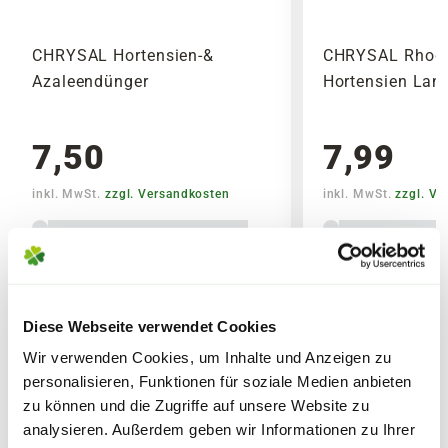
Noch vor Abschluss der Bestellung werden Dir
70 Zentimetern sowie eine Breite von 50
alle anfallenden Versandkosten dargestellt. Die
Zentimetern.
CHRYSAL Hortensien-&
CHRYSAL Rhodo
Versandkosten Deiner Bestellung richten sich
Azaleendünger
Hortensien Lan
nach dem Produkt mit dem höchsten
Versandkostensatz, welcher einmal berechnet
Wasser
wird.
Der Wasserbedarf ist mittel bis hoch.
7,50
7,99
Bitte beachte das Pflanzen nicht vor
Winterhart
inkl. MwSt.
zzgl. Versandkosten
inkl. MwSt.
zzgl. V
Wochenenden oder Feiertagen verschickt
Die Pflanze ist Frostbeständig.
werden, um lange Standzeiten zu vermeiden.
Pflege
Verschiedene
Vers
Die Pflanze sollte möglichst mit kalkfreiem
Varianten
Vari
Diese Webseite verwendet Cookies
oder kalkarmen Wasser gegossen werden.
Dieser Zwerg-Rhododendron ist sehr
Wir verwenden Cookies, um Inhalte und Anzeigen zu
schnittverträglich und robust.
personalisieren, Funktionen für soziale Medien anbieten
zu können und die Zugriffe auf unsere Website zu
ÄHNLICHE ARTIKEL
analysieren. Außerdem geben wir Informationen zu Ihrer
Pflanzzeit