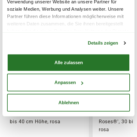
Verwendung unserer Website an unsere Partner für
Ganzjährig, außer bei Hitze und Frost.
Lieferhinweise
soziale Medien, Werbung und Analysen weiter. Unsere
Partner führen diese Informationen möglicherweise mit
Blätter
weiteren Daten zusammen, die Sie ihnen bereitgestellt
Sommergrüne Blätter.
haben oder die sie im Rahmen Ihrer Nutzung der Dienste
Warenkorb lädt
gesammelt haben.
Details zeigen
Immergrün
FOLGENDE VERSANDKOSTEN
Das Laub der Pflanze ist immergrün.
KÖNNEN ENTSTEHEN
Alle zulassen
PAKETVERSAND
Anpassen
6,95€
für Standardpakete (z.B.Dünger oder
Zubehör)
7,95€
für größere Pakete (z.B. Pflanzen oder
Ablehnen
Erde)
Rhododendron 'Graziella', 30
Rhododendron '
bis 40 cm Höhe, rosa
Roses®', 30 bis
SPERRGUTVERSAND
rosa
14,95€