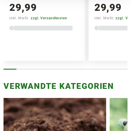
29,99
29,99
SPEDITIONSVERSAND
inkl. MwSt.
zzgl. Versandkosten
inkl. MwSt.
zzgl. V
29,95€
VERWANDTE KATEGORIEN