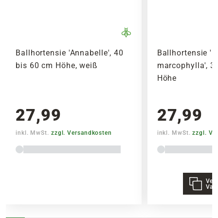
Ballhortensie 'Annabelle', 40
Ballhortensie '
bis 60 cm Höhe, weiß
marcophylla', 3
Höhe
27,99
27,99
inkl. MwSt.
zzgl. Versandkosten
inkl. MwSt.
zzgl. V
Vers
Vari