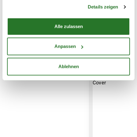
gesammelt haben.
Details zeigen
Vers
Vari
Alle zulassen
Anpassen
WEITERE PRODUKTE
Ablehnen