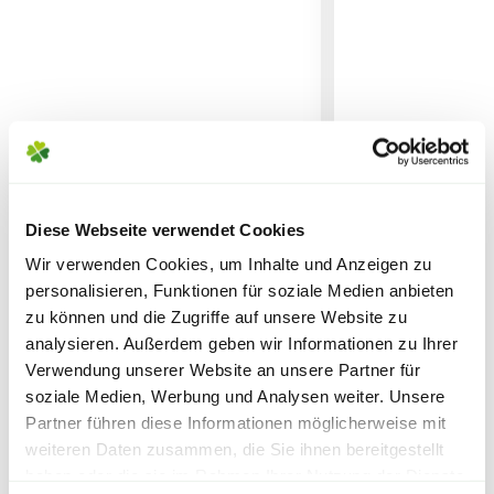
FOLGENDE VERSANDKOSTEN
Blätter
KÖNNEN ENTSTEHEN
Sommergrüne Blätter.
PAKETVERSAND
Boden
6,95€
für Standardpakete (z.B.Dünger oder
Dieser sollte humos, durchlässig und schwach-
Zubehör)
sauer sein - ideal ist ein pH-Wert von 4,6 bis
7,95€
für größere Pakete (z.B. Pflanzen oder
5,0.
Erde)
Diese Webseite verwendet Cookies
Ballhortensie 'Annabelle', 40
Ballhortensie '
Wir verwenden Cookies, um Inhalte und Anzeigen zu
bis 60 cm Höhe, weiß
marcophylla', 3
SPERRGUTVERSAND
personalisieren, Funktionen für soziale Medien anbieten
Höhe
14,95€
zu können und die Zugriffe auf unsere Website zu
analysieren. Außerdem geben wir Informationen zu Ihrer
27,99
27,99
SPEDITIONSVERSAND
Verwendung unserer Website an unsere Partner für
soziale Medien, Werbung und Analysen weiter. Unsere
29,95€
inkl. MwSt.
zzgl. Versandkosten
inkl. MwSt.
zzgl. V
Partner führen diese Informationen möglicherweise mit
weiteren Daten zusammen, die Sie ihnen bereitgestellt
haben oder die sie im Rahmen Ihrer Nutzung der Dienste
Warenkorb lädt