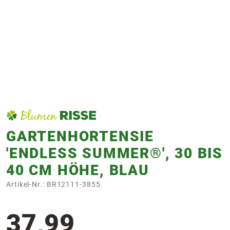
e
 Öffnungszeiten
 Öffnungszeiten
n
en
GARTENHORTENSIE
'ENDLESS SUMMER®', 30 BIS
40 CM HÖHE, BLAU
Artikel-Nr.: BR12111-3855
37,99