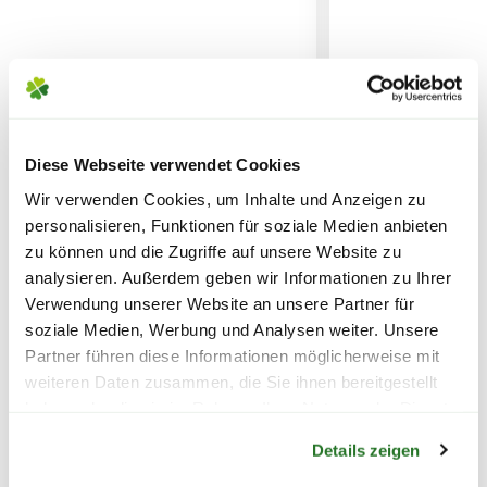
SPERRGUTVERSAND
14,95€
SPEDITIONSVERSAND
Diese Webseite verwendet Cookies
29,95€
SIENA GARDEN Pflanztisch
SIENA GARDEN 
Wir verwenden Cookies, um Inhalte und Anzeigen zu
'Bill', natur
'Falk', natur
personalisieren, Funktionen für soziale Medien anbieten
zu können und die Zugriffe auf unsere Website zu
94,50
119,—
analysieren. Außerdem geben wir Informationen zu Ihrer
Verwendung unserer Website an unsere Partner für
inkl. MwSt.
zzgl. Versandkosten
inkl. MwSt.
zzgl. V
soziale Medien, Werbung und Analysen weiter. Unsere
Partner führen diese Informationen möglicherweise mit
weiteren Daten zusammen, die Sie ihnen bereitgestellt
haben oder die sie im Rahmen Ihrer Nutzung der Dienste
Warenkorb lädt
gesammelt haben.
Details zeigen