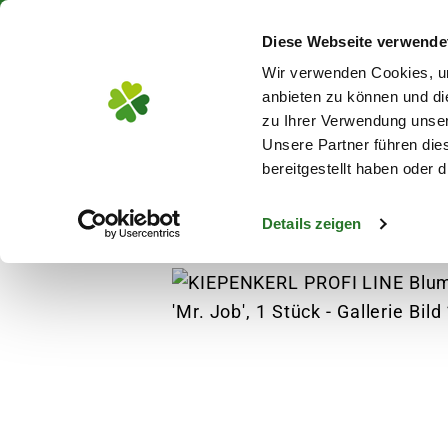
Über 130 Standorte in De
Diese Webseite verwende
Zum Hauptinhalt
Wir verwenden Cookies, um
anbieten zu können und di
zu Ihrer Verwendung unser
Unsere Partner führen die
Blumen
Pflanz
bereitgestellt haben oder
Details zeigen
Pflanzen
Anzucht
Blumenzwiebeln
K
s