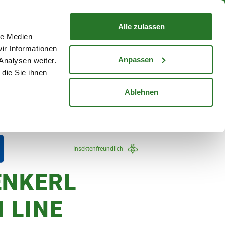
nd mit Wunschlieferdatum
WARENKORB
Warenkorb schließen
Alle zulassen
le Medien
Mein Konto
Standorte
ir Informationen
Anmelden
Anpassen
Analysen weiter.
die Sie ihnen
cheine
Karriere
Ablehnen
r. Job', 1 Stück
Insektenfreundlich
ENKERL
 LINE