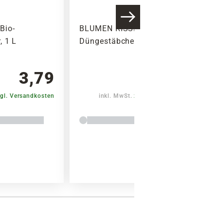
Bio-
BLUMEN RISSE Blühpflanzen-
, 1 L
Düngestäbchen, 30 Stück
3,79
2,99
gl. Versandkosten
inkl. MwSt.
zzgl. Versandkosten