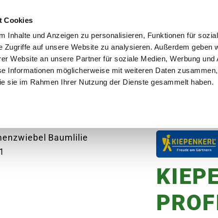
utschland
Qualität seit über 50 Jahren
Blumenversa
t Cookies
 Inhalte und Anzeigen zu personalisieren, Funktionen für sozia
e Zugriffe auf unsere Website zu analysieren. Außerdem geben w
er Website an unsere Partner für soziale Medien, Werbung und 
se Informationen möglicherweise mit weiteren Daten zusammen, 
en
Garten
Aktuelles
Ratgeber
Guts
 die sie im Rahmen Ihrer Nutzung der Dienste gesammelt haben.
IEPENKERL PROFI LINE Blumenzwiebel Baumlilie 'M
KIEP
PROFI