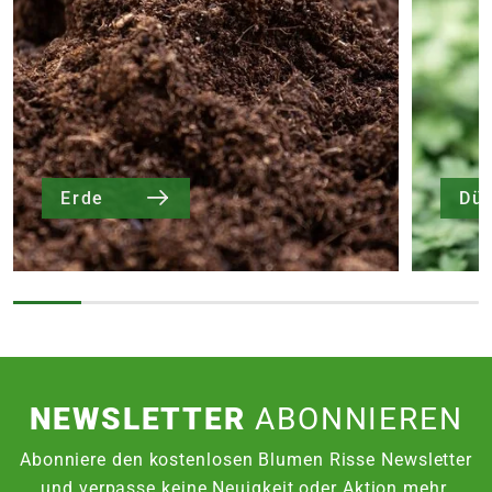
Erde
Dü
NEWSLETTER
ABONNIEREN
Abonniere den kostenlosen Blumen Risse Newsletter
und verpasse keine Neuigkeit oder Aktion mehr.