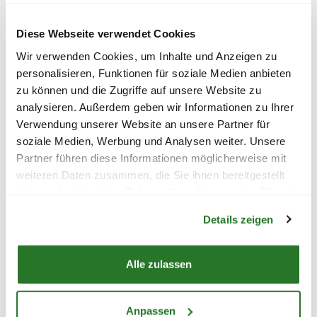
wird.
nicht nur ab September eingepflanzt,
sondern sie erblühen auch bereits im
Diese Webseite verwendet Cookies
Herbst und halten sich meist bis in den
Bitte beachte das Pflanzen nicht vor
Wir verwenden Cookies, um Inhalte und Anzeigen zu
Winter. Die herbstblühenden Sorten
Wochenenden oder Feiertagen verschickt
personalisieren, Funktionen für soziale Medien anbieten
sorgen also für Blüten, wenn andere
werden, um lange Standzeiten zu vermeiden.
zu können und die Zugriffe auf unsere Website zu
BLUMEN RISSE Beet &
BLUMEN RISSE 
Pflanzen längst verblüht sind. Beliebte
analysieren. Außerdem geben wir Informationen zu Ihrer
Balkon-Langzeitdünger, 900 g
Gemüsedünger
Sorten sind herbstblühende Krokusse,
Verwendung unserer Website an unsere Partner für
Sternbergia und Colchicum.
soziale Medien, Werbung und Analysen weiter. Unsere
Partner führen diese Informationen möglicherweise mit
8,99
7,99
weiteren Daten zusammen, die Sie ihnen bereitgestellt
haben oder die sie im Rahmen Ihrer Nutzung der Dienste
inkl. MwSt.
zzgl. Versandkosten
inkl. MwSt.
zzgl. V
Warenkorb lädt
gesammelt haben.
Details zeigen
Lieferhinweise
Alle zulassen
Vers
Vari
Anpassen