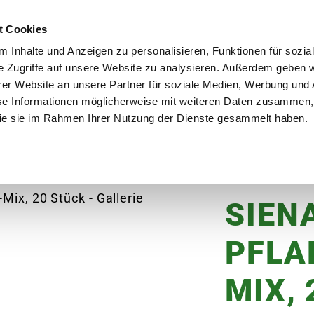
utschland
Qualität seit über 50 Jahren
Blumenversa
t Cookies
 Inhalte und Anzeigen zu personalisieren, Funktionen für sozia
e Zugriffe auf unsere Website zu analysieren. Außerdem geben w
er Website an unsere Partner für soziale Medien, Werbung und 
se Informationen möglicherweise mit weiteren Daten zusammen, 
en
Garten
Aktuelles
Ratgeber
Guts
 die sie im Rahmen Ihrer Nutzung der Dienste gesammelt haben.
SIENA GARDEN Pflanzenclips-Mix, 20 Stück
SIEN
PFLA
MIX,