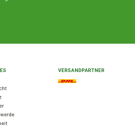
HES
VERSANDPARTNER
cht
z
er
hwerde
heit