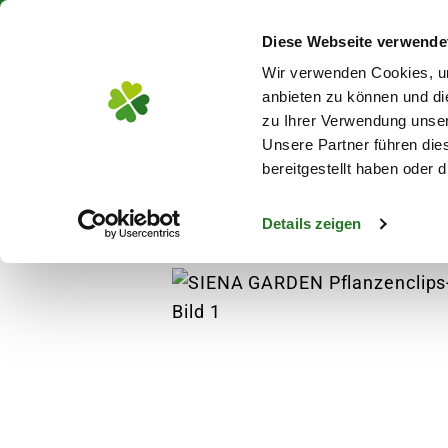
Über 130 Standorte in De
Diese Webseite verwende
Zum Hauptinhalt
Wir verwenden Cookies, um
anbieten zu können und di
zu Ihrer Verwendung unser
Unsere Partner führen die
Blumen
Pflanz
bereitgestellt haben oder
Details zeigen
Pflanzen
Anzucht
Anzucht Zubehör
s