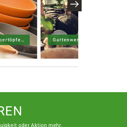
Gefäße & Übertöpfe
Gartenwerkzeuge
REN
igkeit oder Aktion mehr.